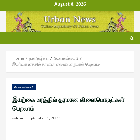
Skip
August 8, 2026
to
content
Home
நாளிதழ்௧ள்
வேளாண்மை 2
இயற்கை உரத்தில் தரமான விளைபொருட்கள் பெறலாம்
வேளாண்மை 2
இயற்கை உரத்தில் தரமான விளைபொருட்கள்
பெறலாம்
admin
September 1, 2009