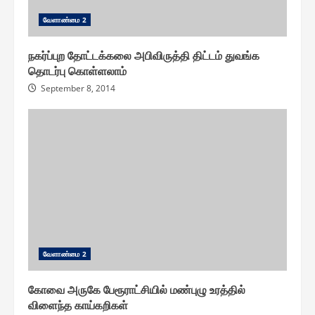
வேளாண்மை 2
நகர்ப்புற தோட்டக்கலை அபிவிருத்தி திட்டம் துவங்க
தொடர்பு கொள்ளலாம்
September 8, 2014
வேளாண்மை 2
கோவை அருகே பேரூராட்சியில் மண்புழு உரத்தில்
விளைந்த காய்கறிகள்