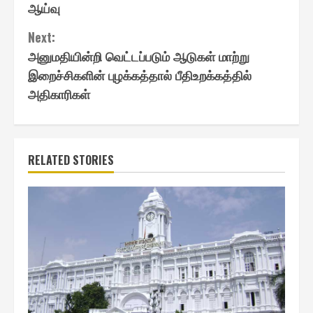
Reading
ஆய்வு
Next:
அனுமதியின்றி வெட்டப்படும் ஆடுகள் மாற்று
இறைச்சிகளின் புழக்கத்தால் பீதிஉறக்கத்தில்
அதிகாரிகள்
RELATED STORIES