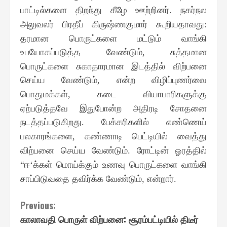
பாட்டில்களை திறந்து கீழே ஊற்றினர்
நகர்நல
.
அலுவலர் பிரதீப் கிருஷ்ணகுமார் கூறியதாவது
:
தரமான பொருட்களை மட்டும் வாங்கி
உபயோகப்படுத்த வேண்டும்
சுத்தமான
,
பொருட்களை சுகாதாரமான இடத்தில் விற்பனை
செய்ய வேண்டும்
என்ற விழிப்புணர்வை
,
பொதுமக்கள்
கடை வியாபாரிகளுக்கு
,
ஏற்படுத்தவே இதுபோன்ற அதிரடி சோதனை
நடத்தப்படுகிறது
பேக்கரிகளில் எண்ணெய்
.
பலகாரங்களை
கண்ணாடி பெட்டியில் வைத்து
,
விற்பனை செய்ய வேண்டும்
ரோட்டின் ஓரத்தில்
.
ஈ
க்கள் மொய்க்கும் உணவு பொருட்களை வாங்கி
“
‘
சாப்பிடுவதை தவிர்க்க வேண்டும்
என்றார்
,
.
Continue
Previous:
காலாவதி பொருள் விற்பனை: சூரம்பட்டியில் திடீர்