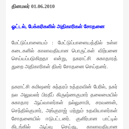
தினமலர்
01.06.2010
ஓட்டல்
பேக்கரிகளில் அதிகாரிகள் சோதனை
,
மேட்டுப்பாளையம்
மேட்டுப்பாளையத்தில் உள்ள
:
கடைகளில் காலாவதியான பொருட்கள் விற்பனை
செய்யப்படுகிறதா என்று
நகராட்சி சுகாதாரத்
,
துறை அதிகாரிகள் திடீர் சோதனை செய்தனர்
.
நகராட்சி கமிஷனர் சுந்தரம் உத்தரவின் பேரில்
நகர்
,
நல அலுவலர் பிரதீப் கிருஷ்ணகுமார் தலைமையில்
சுகாதார ஆய்வாளர்கள் நல்லுசாமி
சரவணன்
,
,
செந்தில்குமார்
அங்குராஜ் மற்றும் உதவியாளர்கள்
,
சோதனையில் ஈடுபட்டனர்
குளிர்பான பாட்டில்
.
கிடங்கில் ஆய்வு செய்து
காலாவதியான
,