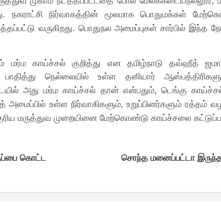
 மருத்துவ முகாம் நடத்தப்பட்டதை போல மேலக்கடையநல்லூர்
,
ு
நகராட்சி நிர்வாகத்தின் மூலமாக பொதுமக்கள் மேற்க
.
த்தப்பட்டு வருகிறது
பொதுநல அமைப்புகள் சார்பில் இந்த நோட
.
் மர்ம காய்ச்சல் குறித்து என தமிழ்நாடு தவ்ஹீத் ஜம
ல் பாதித்து நெல்லையில் உள்ள தனியார் ஆஸ்பத்திரிக
ில் அது மர்ம காய்ச்சல் தான் என்பதும்
டெங்கு காய்ச்ச
,
் அமைப்பில் உள்ள நிர்வாகிகளும்
உறுப்பினர்களும் ரத்தம் வ
,
ுரிய மருத்துவ முறையினை மேற்கொண்டு காய்ச்சலை கட்டுப்பட
குப்பை கொட்ட
சொந்த மனைப்பட்டா இருந்த