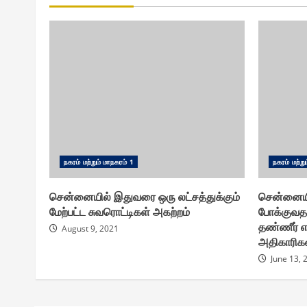
ந௧ரம் மற்றும் மாந௧ரம் 1
ந௧ரம் மற்று
சென்னையில் இதுவரை ஒரு லட்சத்துக்கும்
சென்னையின
மேற்பட்ட சுவரொட்டிகள் அகற்றம்
போக்குவதற
தண்ணீர் எ
August 9, 2021
அதிகாரிகள
June 13, 