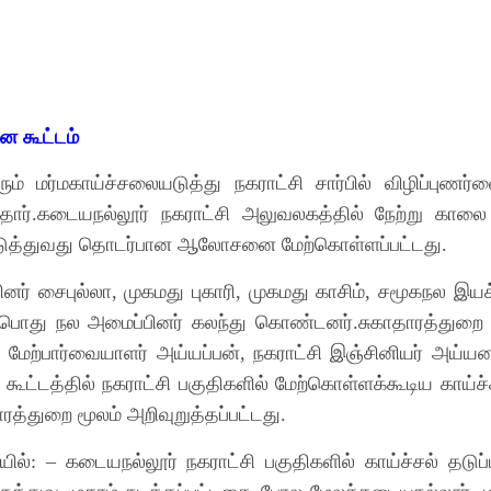
ை கூட்டம்
 மர்மகாய்ச்சலையடுத்து நகராட்சி சார்பில் விழிப்புணர்
தார்
கடையநல்லூர் நகராட்சி அலுவலகத்தில் நேற்று காலை
.
ஏற்படுத்துவது தொடர்பான ஆலோசனை மேற்கொள்ளப்பட்டது
.
ினர் சைபுல்லா
முகமது புகாரி
முகமது காசிம்
சமூகநல இயக்
,
,
,
ம் பொது நல அமைப்பினர் கலந்து கொண்டனர்
சுகாதாரத்துறை
.
 மேற்பார்வையாளர் அய்யப்பன்
நகராட்சி இஞ்சினியர் அய்யன
,
கூட்டத்தில் நகராட்சி பகுதிகளில் மேற்கொள்ளக்கூடிய காய்ச்ச
.
ரத்துறை மூலம் அறிவுறுத்தப்பட்டது
.
யில்
கடையநல்லூர் நகராட்சி பகுதிகளில் காய்ச்சல் தடு
: –