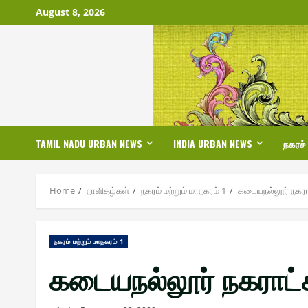
Skip
August 8, 2026
to
content
TAMIL NADU URBAN NEWS
INDIA URBAN NEWS
நகரச்
Home
நாளிதழ்௧ள்
ந௧ரம் மற்றும் மாந௧ரம் 1
கடையநல்லூர் நகரா
ந௧ரம் மற்றும் மாந௧ரம் 1
கடையநல்லூர் நகராட்