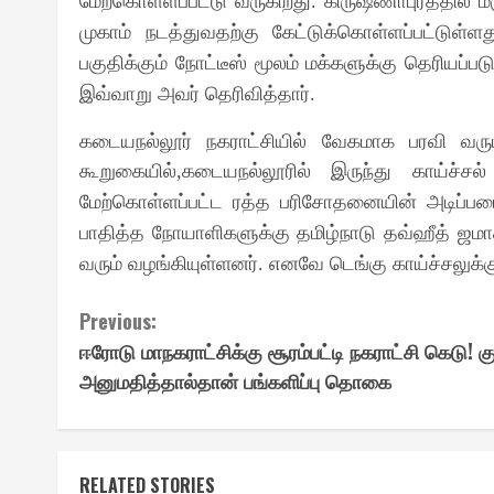
மேற்கொள்ளப்பட்டு வருகிறது
கிருஷ்ணாபுரத்தில்
.
முகாம் நடத்துவதற்கு கேட்டுக்கொள்ளப்பட்டுள்ளத
பகுதிக்கும் நோட்டீஸ் மூலம் மக்களுக்கு தெரியப்படு
இவ்வாறு அவர் தெரிவித்தார்
.
கடையநல்லூர் நகராட்சியில் வேகமாக பரவி வரும
கூறுகையில்
கடையநல்லூரில் இருந்து காய்ச்ச
,
மேற்கொள்ளப்பட்ட ரத்த பரிசோதனையின் அடிப்படைய
பாதித்த நோயாளிகளுக்கு தமிழ்நாடு தவ்ஹீத் ஜமாத
வரும் வழங்கியுள்ளனர்
எனவே டெங்கு காய்ச்சலுக்க
.
Continue
Previous:
ஈரோடு மாநகராட்சிக்கு சூரம்பட்டி நகராட்சி கெடு! 
Reading
அனுமதித்தால்தான் பங்களிப்பு தொகை
RELATED STORIES