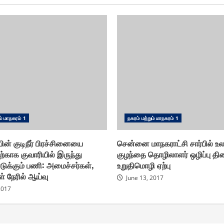
ம் மாந௧ரம் 1
ந௧ரம் மற்றும் மாந௧ரம் 1
் குடிநீர் பிரச்சினையை
சென்னை மாநகராட்சி சார்பில் உ
்காக குவாரியில் இருந்து
குழந்தை தொழிலாளர் ஒழிப்பு தி
டுக்கும் பணி : அமைச்சர்கள்,
உறுதிமொழி ஏற்பு
் நேரில் ஆய்வு
June 13, 2017
2017