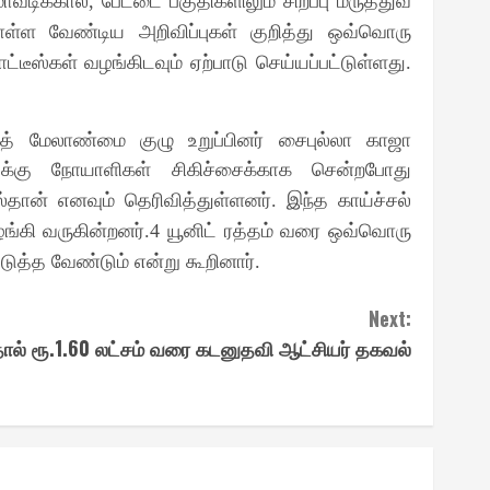
மாவடிக்கால்
பேட்டை பகுதிகளிலும் சிறப்பு மருத்துவ
,
ொள்ள வேண்டிய அறிவிப்புகள் குறித்து ஒவ்வொரு
்டீஸ்கள் வழங்கிடவும் ஏற்பாடு செய்யப்பட்டுள்ளது
.
ாத் மேலாண்மை குழு உறுப்பினர் சைபுல்லா காஜா
ளுக்கு நோயாளிகள் சிகிச்சைக்காக சென்றபோது
ல்தான் எனவும் தெரிவித்துள்ளனர்
இந்த காய்ச்சல்
.
ழங்கி வருகின்றனர்
யூனிட் ரத்தம் வரை ஒவ்வொரு
.4
ுத்த வேண்டும் என்று கூறினார்
.
Next:
ால் ரூ.1.60 லட்சம் வரை கடனுதவி ஆட்சியர் தகவல்