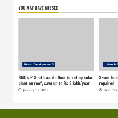
YOU MAY HAVE MISSED
Urban Development 5
Urban Inf
BMC’s P-South ward office to set up solar
Sewer line
plant on roof, save up to Rs 3 lakh/year
repaired
January 19, 2023
December