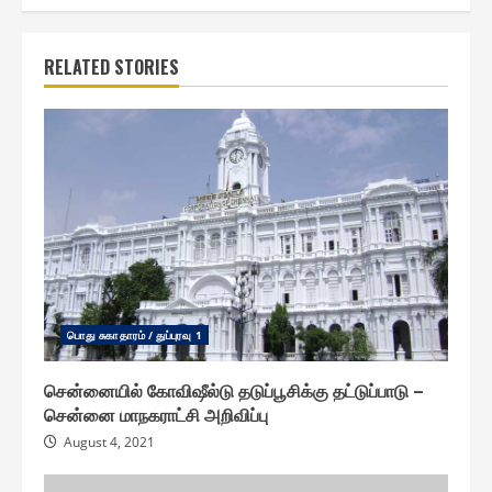
RELATED STORIES
பொது சுகாதாரம் / துப்புரவு 1
சென்னையில் கோவிஷீல்டு தடுப்பூசிக்கு தட்டுப்பாடு –
சென்னை மாநகராட்சி அறிவிப்பு
August 4, 2021