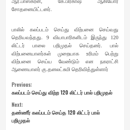
ஆர்
பாஸ்கரன்
கே
பிரகாஷ் ஆகியோர்
.
,
.
சோதனையிட்டனர்
.
பாலில் கலப்படம் செய்து விற்பனை செய்வது
தெரியவந்தது
வியாபாரிகளிடம் இருந்து
. 9
120
லிட்டர் பாலை பறிமுதல் செய்தனர்
பால்
.
விற்பனையாளர்கள் முறையாக உரிமம் பெற்று
விற்பனை செய்ய வேண்டும் என நகராட்சி
ஆணையாளர் கு
தனலட்சுமி தெரிவித்துள்ளார்
.
Continue
Previous:
கலப்படம் செய்து விற்ற 120 லிட்டர் பால் பறிமுதல்
Reading
Next:
தண்ணீர் கலப்படம் செய்த 120 லிட்டர் பால்
பறிமுதல்