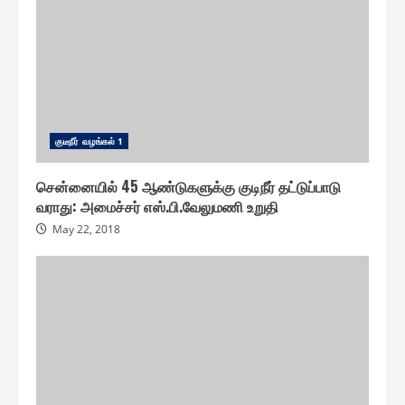
குடீநீர் வழங்௧ல் 1
சென்னையில் 45 ஆண்டுகளுக்கு குடிநீர் தட்டுப்பாடு
வராது: அமைச்சர் எஸ்.பி.வேலுமணி உறுதி
May 22, 2018