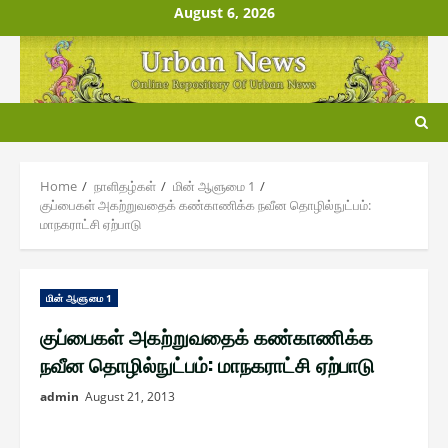
Skip
August 6, 2026
to
content
Home
நாளிதழ்௧ள்
மின் ஆளுமை 1
குப்பைகள் அகற்றுவதைக் கண்காணிக்க நவீன தொழில்நுட்பம்:
மாநகராட்சி ஏற்பாடு
மின் ஆளுமை 1
குப்பைகள் அகற்றுவதைக் கண்காணிக்க
நவீன தொழில்நுட்பம்: மாநகராட்சி ஏற்பாடு
admin
August 21, 2013