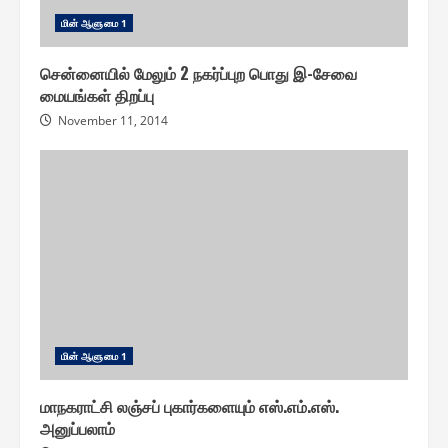
மின் ஆளுமை 1
சென்னையில் மேலும் 2 நகர்ப்புற பொது இ-சேவை
மையங்கள் திறப்பு
November 11, 2014
மின் ஆளுமை 1
மாநகராட்சி லஞ்சப் புகார்களையும் எஸ்.எம்.எஸ்.
அனுப்பலாம்