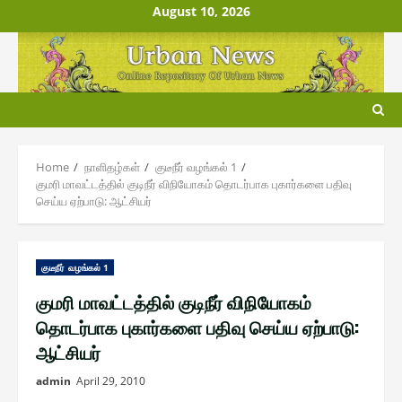
Skip
August 10, 2026
to
content
Home
நாளிதழ்௧ள்
குடீநீர் வழங்௧ல் 1
குமரி மாவட்டத்தில் குடிநீர் விநியோகம் தொடர்பாக புகார்களை பதிவு
செய்ய ஏற்பாடு: ஆட்சியர்
குடீநீர் வழங்௧ல் 1
குமரி மாவட்டத்தில் குடிநீர் விநியோகம்
தொடர்பாக புகார்களை பதிவு செய்ய ஏற்பாடு:
ஆட்சியர்
admin
April 29, 2010