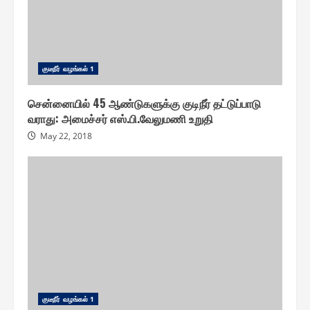
குடீநீர் வழங்௧ல் 1
சென்னையில் 45 ஆண்டுகளுக்கு குடிநீர் தட்டுப்பாடு
வராது: அமைச்சர் எஸ்.பி.வேலுமணி உறுதி
May 22, 2018
குடீநீர் வழங்௧ல் 1