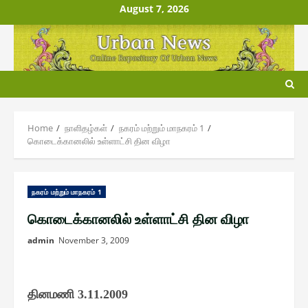
Skip
August 7, 2026
to
content
Home
நாளிதழ்௧ள்
ந௧ரம் மற்றும் மாந௧ரம் 1
கொடைக்கானலில் உள்ளாட்சி தின விழா
ந௧ரம் மற்றும் மாந௧ரம் 1
கொடைக்கானலில் உள்ளாட்சி தின விழா
admin
November 3, 2009
தினமணி
3.11.2009