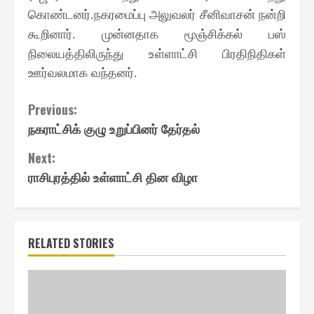
கொண்டனர்
நகரமைப்பு அலுவலர் சீனிவாசன் நன்றி
.
கூறினார்
முன்னதாக மூஞ்சிக்கல் பஸ்
.
நிலையத்திலிருந்து உள்ளாட்சி பிரதிநிதிகள்
ஊர்வலமாக வந்தனர்
.
Continue
Previous:
நகராட்சிக் குழு உறுப்பினர் தேர்தல்
Reading
Next:
ராசிபுரத்தில் உள்ளாட்சி தின விழா
RELATED STORIES