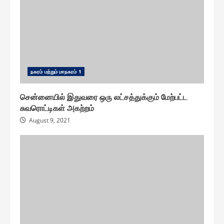
ந௧ரம் மற்றும் மாந௧ரம் 1
சென்னையில் இதுவரை ஒரு லட்சத்துக்கும் மேற்பட்ட
சுவரொட்டிகள் அகற்றம்
August 9, 2021