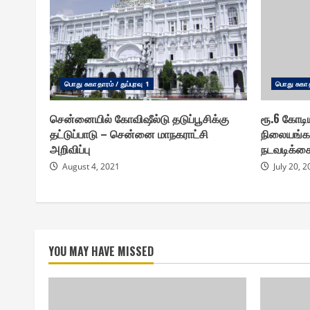
பொது சுகாதாரம் / துப்புரவு 1
பொது சுகாதா
சென்னையில் கோவிஷீல்டு தடுப்பூசிக்கு
ரூ.6 கோடிய
தட்டுப்பாடு – சென்னை மாநகராட்சி
நிலையங்கள
அறிவிப்பு
நடவடிக்க
August 4, 2021
July 20, 
YOU MAY HAVE MISSED