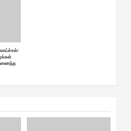
ாய்ச்சல் :
ுக்கள்
கிணைந்த