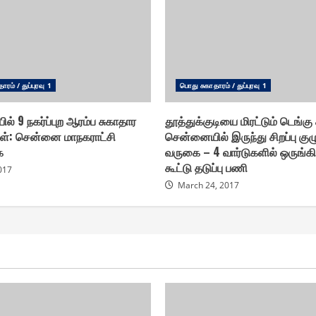
ரம் / துப்புரவு 1
பொது சுகாதாரம் / துப்புரவு 1
ில் 9 நகர்ப்புற ஆரம்ப சுகாதார
தூத்துக்குடியை மிரட்டும் டெங்கு க
் : சென்னை மாநகராட்சி
சென்னையில் இருந்து சிறப்பு குழ
ை
வருகை – 4 வார்டுகளில் ஒருங்
கூட்டு தடுப்பு பணி
2017
March 24, 2017