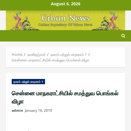
Skip
August 6, 2026
to
content
Home
நாளிதழ்௧ள்
ந௧ரம் மற்றும் மாந௧ரம் 1
சென்னை மாநகராட்சியில் சமத்துவ பொங்கல் விழா
ந௧ரம் மற்றும் மாந௧ரம் 1
சென்னை மாநகராட்சியில் சமத்துவ பொங்கல்
விழா
admin
January 16, 2010