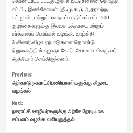
கொண்டாடப் பட்டது
இதில் வடசென்னை தொகுதி
.
எம்
பி
இளங்கோவன்
தி
மு
க
ஆதரவற்ற
.
.,
(
.
.
.,),
,
எச்
ஐ
வி
மற்றும் மனநலம் பாதிக்கப் பட்ட
.
.
.,
300
குழந்தைகளுக்கு இலவச புத்தாடை மற்றும்
சர்க்கரைப் பொங்கல் வழங்கி
வாழ்த்தி
,
பேசினார்
விழா ஏற்பாடுகளை தொண்டு
.
நிறுவனத்தின் சுஜாதா சேகர்
கோமளா சிவகுமார்
,
ஆகியோர் செய்திருந்தனர்
.
Continue
Previous:
ஆற்காடு நகராட்சிபணியாளர்களுக்கு சீருடை
Reading
வழங்கல்
Next:
நகராட்சி ஊழியர்களுக்கு அரசே நேரடியாக
சம்பளம் வழங்க வலியுறுத்தல்