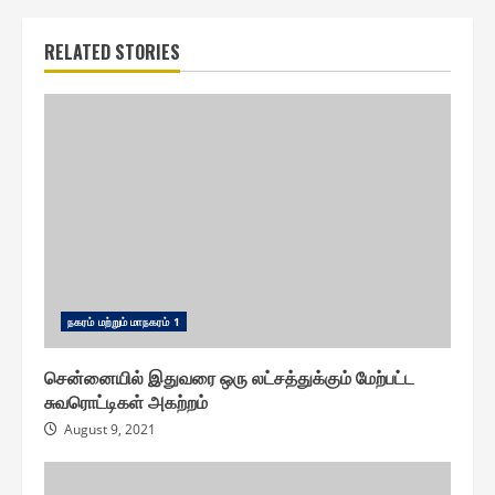
RELATED STORIES
ந௧ரம் மற்றும் மாந௧ரம் 1
சென்னையில் இதுவரை ஒரு லட்சத்துக்கும் மேற்பட்ட
சுவரொட்டிகள் அகற்றம்
August 9, 2021