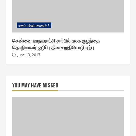
ந௧ரம் மற்றும் மாந௧ரம் 1
சென்னை மாநகராட்சி சார்பில் உலக குழந்தை
தொழிலாளர் ஒழிப்பு தின உறுதிமொழி ஏற்பு
June 13, 2017
YOU MAY HAVE MISSED