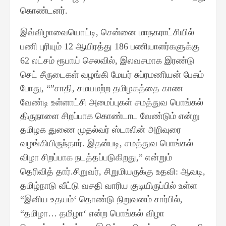
கொண்டனர்
.
இவ்விழாவையொட்டி
சென்னை மாநகராட்சியில்
,
பணி புரியும்
ஆயிரத்து
பணியாளர்களுக்கு
12
186
லட்சம் ரூபாய் செலவில்
இலவசமாக இரண்டு
62
,
செட் சீருடைகள் வழங்கி மேயர் சுப்ரமணியன் பேசும்
போது
சாதி
சமயமற்ற தமிழகத்தை காண
, “”
,
வேண்டி உள்ளாட்சி அமைப்புகள் சமத்துவ பொங்கல்
திருநாளை சிறப்பாக கொண்டாட வேண்டும் என்று
தமிழக துணை முதல்வர் ஸ்டாலின் அறிவுரை
வழங்கியிருந்தார்
இதன்படி
சமத்துவ பொங்கல்
.
,
விழா சிறப்பாக நடத்தப்படுகிறது
என்றும்
,”
தெரிவித் தார்
சிறுவர்
சிறுமியருக்கு உதவி
ஆவடி
.
,
:
,
தமிழ்நாடு வீட்டு வசதி வாரிய குடியிருப்பில் உள்ள
இனிய உதயம்
தொண்டு நிறுவனம் சார்பில்
“
‘
,
தமிழா
தமிழா
என்ற பொங்கல் விழா
“
…
‘