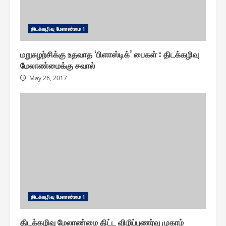
திடக்௧ழிவு மேலாண்மை 1
மறுசுழற்சிக்கு உதவாத ‘பிளாஸ்டிக்’ பைகள் : திடக்கழிவு
மேலாண்மைக்கு சவால்
May 26, 2017
திடக்௧ழிவு மேலாண்மை 1
திடக்கழிவு மேலாண்மை திட்ட விழிப்புணர்வு முகாம்