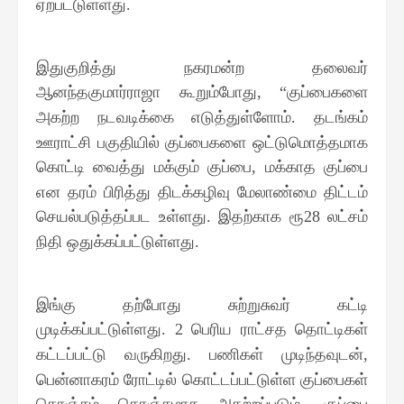
ஏற்பட்டுள்ளது
.
இதுகுறித்து நகரமன்ற தலைவர்
ஆனந்தகுமார்ராஜா கூறும்போது
குப்பைகளை
, “
அகற்ற நடவடிக்கை எடுத்துள்ளோம்
தடங்கம்
.
ஊராட்சி பகுதியில் குப்பைகளை ஒட்டுமொத்தமாக
கொட்டி வைத்து மக்கும் குப்பை
மக்காத குப்பை
,
என தரம் பிரித்து திடக்கழிவு மேலாண்மை திட்டம்
செயல்படுத்தப்பட உள்ளது
இதற்காக ரூ
லட்சம்
.
28
நிதி ஒதுக்கப்பட்டுள்ளது
.
இங்கு தற்போது சுற்றுசுவர் கட்டி
முடிக்கப்பட்டுள்ளது
பெரிய ராட்சத தொட்டிகள்
. 2
கட்டப்பட்டு வருகிறது
பணிகள் முடிந்தவுடன்
.
,
பென்னாகரம் ரோட்டில் கொட்டப்பட்டுள்ள குப்பைகள்
கொஞ்சம் கொஞ்சமாக அகற்றப்படும்
குப்பை
.