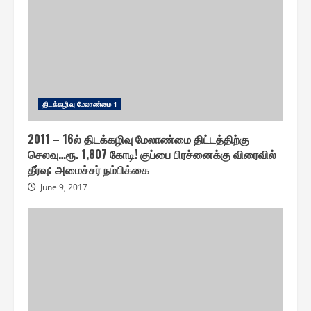
திடக்௧ழிவு மேலாண்மை 1
2011 – 16ல் திடக்கழிவு மேலாண்மை திட்டத்திற்கு
செலவு…ரூ. 1,807 கோடி! குப்பை பிரச்னைக்கு விரைவில்
தீர்வு: அமைச்சர் நம்பிக்கை
June 9, 2017