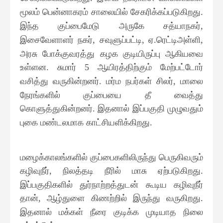
மூலம் பென்னாகரம் சாலையில் சேகரிக்கப்படுகிறது
.
இந்த குப்பைமேடு அருகே சத்யாநகர்
,
இசைவேளாளர் நகர்
சவுளுப்பட்டி
ஏ
ரெட்டிஅள்ளி
,
,
.
,
அரசு போக்குவரத்து கழக குடியிருப்பு ஆகியவை
உள்ளன
சுமார்
ஆயிரத்திற்கும் மேற்பட்டோர்
.
5
வசித்து வருகின்றனர்
மர்ம நபர்கள் சிலர்
மாலை
.
,
நேரங்களில் குப்பையை தீ வைத்து
கொளுத்துகின்றனர்
இதனால் இப்பகுதி முழுவதும்
.
புகை மண்டலமாக காட்சியளிக்கிறது
.
மழைக்காலங்களில் குப்பைகளிலிருந்து பெருகிவரும்
கழிவுநீர்
நிலத்தடி நீரில் மாசு ஏற்படுகிறது
,
.
இப்பகுதிகளில் துர்நாற்றத்துடன் கூடிய கழிவுநீர்
தான்
ஆழ்துளை கிணற்றில் இருந்து வருகிறது
,
.
இதனால் மக்கள் நீரை குடிக்க முடியாத நிலை