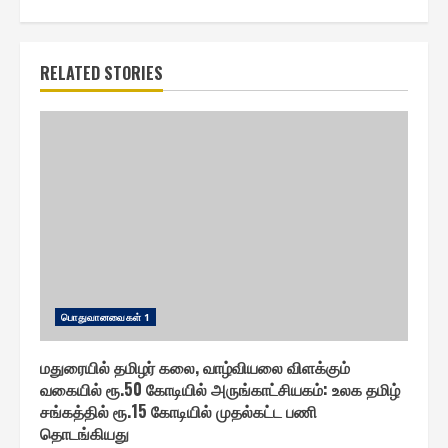
RELATED STORIES
பொதுவானவை௧ள் 1
மதுரையில் தமிழர் கலை, வாழ்வியலை விளக்கும்
வகையில் ரூ.50 கோடியில் அருங்காட்சியகம்: உலக தமிழ்
சங்கத்தில் ரூ.15 கோடியில் முதல்கட்ட பணி
தொடங்கியது