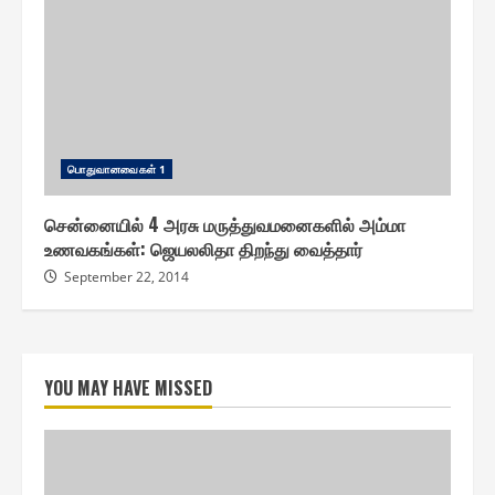
பொதுவானவை௧ள் 1
சென்னையில் 4 அரசு மருத்துவமனைகளில் அம்மா
உணவகங்கள்: ஜெயலலிதா திறந்து வைத்தார்
September 22, 2014
YOU MAY HAVE MISSED