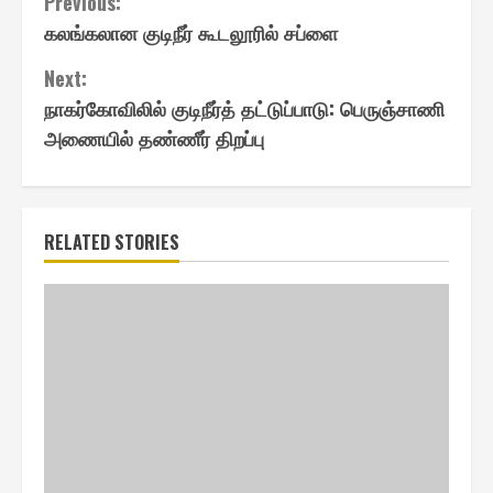
Continue
Previous:
கலங்கலான குடிநீர் கூடலூரில் சப்ளை
Reading
Next:
நாகர்கோவிலில் குடிநீர்த் தட்டுப்பாடு: பெருஞ்சாணி
அணையில் தண்ணீர் திறப்பு
RELATED STORIES