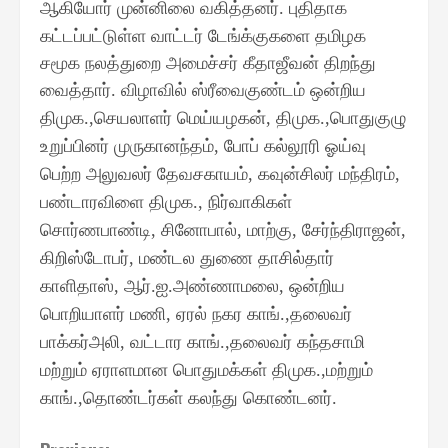
ஆகியோர் முன்னிலை வகித்தனர்
புதிதாக
.
கட்டப்பட்டுள்ள வாட்டர் டேங்க்குகளை தமிழக
சமூக நலத்துறை அமைச்சர் கீதாஜீவன் திறந்து
வைத்தார்
விழாவில் ஸ்ரீவைகுண்டம் ஒன்றிய
.
திமுக
செயலாளர் மெய்யழகன்
திமுக
பொதுகுழு
.,
,
.,
உறுப்பினர் முருகானந்தம்
போப் கல்லூரி ஓய்வு
,
பெற்ற அலுவலர் தேவசகாயம்
கவுன்சிலர் மந்திரம்
,
,
பண்டாரவிளை திமுக
நிர்வாகிகள்
.,
சொர்ணபாண்டி
சினோபால்
மாற்கு
சேர்ந்திராஜன்
,
,
,
,
கிறிஸ்டோபர்
மண்டல துணை தாசில்தார்
,
காளிதாஸ்
ஆர்
ஐ
அண்ணாமலை
ஒன்றிய
,
.
.
,
பொறியாளர் மணி
ஏரல் நகர காங்
தலைவர்
,
.,
பாக்கர்அலி
வட்டார காங்
தலைவர் கந்தசாமி
,
.,
மற்றும் ஏராளமான பொதுமக்கள் திமுக
மற்றும்
.,
காங்
தொண்டர்கள் கலந்து கொண்டனர்
.,
.