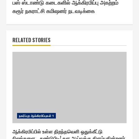
பஸ் ஸ்டாண்டு கடைகளில் ஆக்கிரமிப்பு அகற்றம்
கரூர் நகராட்சி கமிஷனர் நடவடிக்கை
RELATED STORIES
ந௧ர்ப்புற ஆக்கிரமிப்பு௧ள் 1
ஆக்கிரமிப்பில் உள்ள திறந்தவெளி ஒதுக்கீட்டு
நிலங்களை… கண்டுபிடி! கள ஆய்வுக்கு கிளம்புகின்றனர்