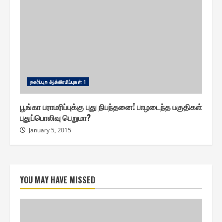
ந௧ர்ப்புற ஆக்கிரமிப்பு௧ள் 1
பூங்கா பராமரிப்புக்கு புது நிபந்தனை! பாழடைந்த பகுதிகள்
புதுப்பொலிவு பெறுமா?
January 5, 2015
YOU MAY HAVE MISSED