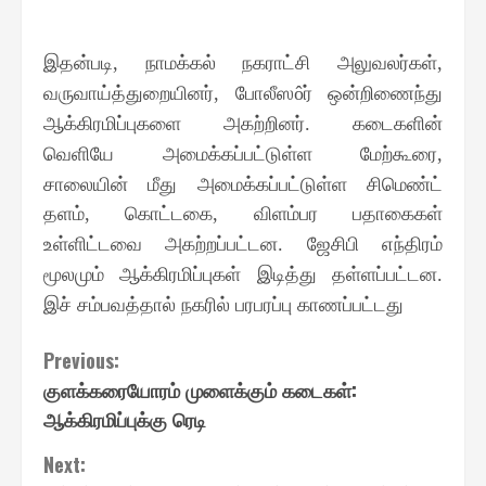
இதன்படி
நாமக்கல் நகராட்சி அலுவலர்கள்
,
,
வருவாய்த்துறையினர்
போலீஸ
ர் ஒன்றிணைந்து
,
ô
ஆக்கிரமிப்புகளை அகற்றினர்
கடைகளின்
.
வெளியே அமைக்கப்பட்டுள்ள மேற்கூரை
,
சாலையின் மீது அமைக்கப்பட்டுள்ள சிமெண்ட்
தளம்
கொட்டகை
விளம்பர பதாகைகள்
,
,
உள்ளிட்டவை அகற்றப்பட்டன
ஜேசிபி எந்திரம்
.
மூலமும் ஆக்கிரமிப்புகள் இடித்து தள்ளப்பட்டன
.
இச் சம்பவத்தால் நகரில் பரபரப்பு காணப்பட்டது
Continue
Previous:
குளக்கரையோரம் முளைக்கும் கடைகள்:
Reading
ஆக்கிரமிப்புக்கு ரெடி
Next: