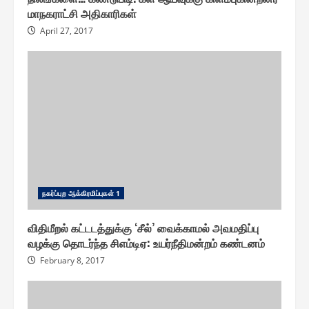
மாநகராட்சி அதிகாரிகள்
April 27, 2017
ந௧ர்ப்புற ஆக்கிரமிப்பு௧ள் 1
விதிமீறல் கட்டடத்துக்கு ‘சீல்’ வைக்காமல் அவமதிப்பு
வழக்கு தொடர்ந்த சிஎம்டிஏ: உயர்நீதிமன்றம் கண்டனம்
February 8, 2017