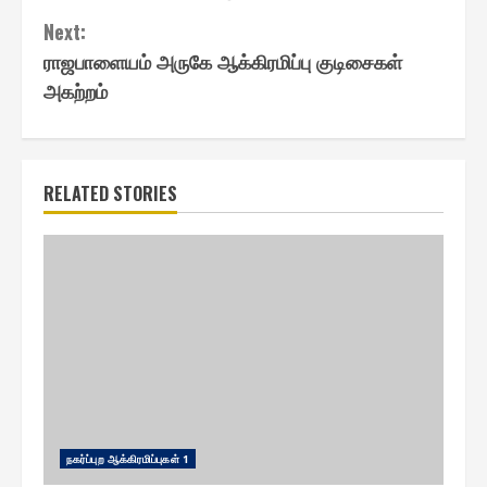
Next:
ராஜபாளையம் அருகே ஆக்கிரமிப்பு குடிசைகள்
அகற்றம்
RELATED STORIES
ந௧ர்ப்புற ஆக்கிரமிப்பு௧ள் 1