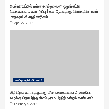
ஆக்கிரமிப்பில் உள்ள திறந்தவெளி ஒதுக்கீட்டு
நிலங்களை… கண்டுபிடி! கள ஆய்வுக்கு கிளம்புகின்றனர்
மாநகராட்சி அதிகாரிகள்
April 27, 2017
ந௧ர்ப்புற ஆக்கிரமிப்பு௧ள் 1
விதிமீறல் கட்டடத்துக்கு ‘சீல்’ வைக்காமல் அவமதிப்பு
வழக்கு தொடர்ந்த சிஎம்டிஏ: உயர்நீதிமன்றம் கண்டனம்
February 8, 2017