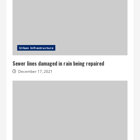
Urban Infrastructure
Sewer lines damaged in rain being repaired
December 17, 2021