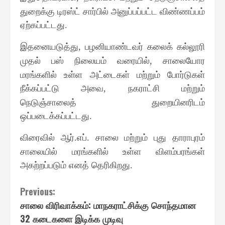
துறைக்கு டிரஸ்ட் சார்பில் அனுப்பப்பட்ட விண்ணப்பம்
ஏற்கப்பட்டது
.
இதனையடுத்து
பழனியாண்டவர் கலைக் கல்லூரி
,
முதல் பஸ் நிலையம் வரையில்
சாலையோர
,
மரங்களில் உள்ள அட்டைகள் மற்றும் போர்டுகள்
நீக்கப்பட்டு அவை
நகராட்சி மற்றும்
,
நெடுஞ்சாலைத் துறையினரிடம்
ஒப்படைக்கப்பட்டது
.
விரைவில் ஆர்
எப்
சாலை மற்றும் புது தாராபுரம்
.
.
சாலையில் மரங்களில் உள்ள விளம்பரங்கள்
அகற்றப்படும் எனத் தெரிகிறது
.
Continue
Previous:
சாலை விரிவாக்கம்: மாநகராட்சிக்கு சொந்தமான
Reading
32 கடைகளை இடிக்க முடிவு