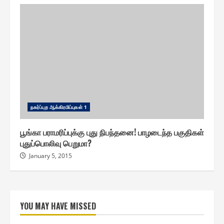
ந௧ர்ப்புற ஆக்கிரமிப்பு௧ள் 1
பூங்கா பராமரிப்புக்கு புது நிபந்தனை! பாழடைந்த பகுதிகள்
புதுப்பொலிவு பெறுமா?
January 5, 2015
YOU MAY HAVE MISSED