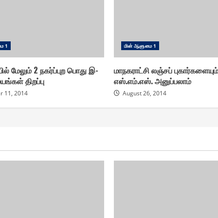
ை 1
மின் ஆளுமை 1
் மேலும் 2 நகர்ப்புற பொது இ-
மாநகராட்சி லஞ்சப் புகார்களையும
்கள் திறப்பு
எஸ்.எம்.எஸ். அனுப்பலாம்
 11, 2014
August 26, 2014