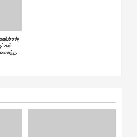
ாய்ச்சல் :
ுக்கள்
கிணைந்த