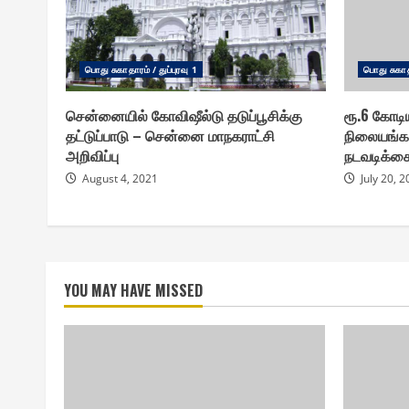
பொது சுகாதாரம் / துப்புரவு 1
பொது சுகாதா
சென்னையில் கோவிஷீல்டு தடுப்பூசிக்கு
ரூ.6 கோடிய
தட்டுப்பாடு – சென்னை மாநகராட்சி
நிலையங்கள
அறிவிப்பு
நடவடிக்க
August 4, 2021
July 20, 
YOU MAY HAVE MISSED