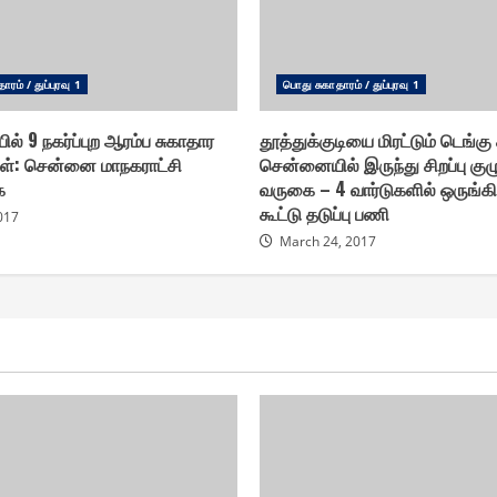
ரம் / துப்புரவு 1
பொது சுகாதாரம் / துப்புரவு 1
ில் 9 நகர்ப்புற ஆரம்ப சுகாதார
தூத்துக்குடியை மிரட்டும் டெங்கு க
் : சென்னை மாநகராட்சி
சென்னையில் இருந்து சிறப்பு குழ
ை
வருகை – 4 வார்டுகளில் ஒருங்
கூட்டு தடுப்பு பணி
2017
March 24, 2017