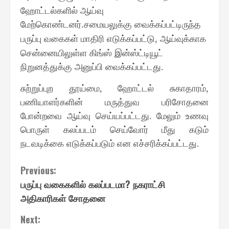
ஹோட்டல்களில் ஆய்வு
மேற்கொண்டனர்
சமையலுக்கு வைக்கப்பட்டிருந்த
.
பருப்பு வகைகள் மாதிரி எடுக்கப்பட்டு
ஆய்வுக்காக
,
சென்னையிலுள்ள கிங்ஸ் இன்ஸ்ட்டியூட்
நிறுனத்துக்கு அனுப்பி வைக்கப்பட்டது
.
சுற்றுப்புற தூய்மை
,
ஹோட்டல் சுகாதாரம்
,
பணியாளர்களின் மருத்துவ பரிசோதனை
போன்றவை ஆய்வு செய்யப்பட்டது
.
மேலும் உணவு
பொருள் கலப்படம் செய்வோர் மீது கடும்
நடவடிக்கை எடுக்கப்படும் என எச்சரிக்கப்பட்டது
.
Continue
Previous:
பருப்பு வகைகளில் கலப்படமா? நகராட்சி
Reading
அதிகாரிகள் சோதனை
Next: