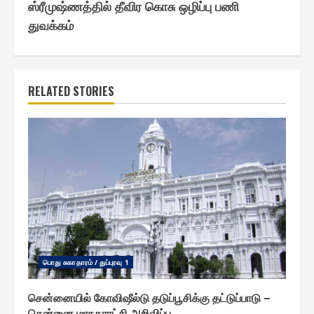
ஸ்ரீமுஷ்ணத்தில் தீவிர கொசு ஒழிப்பு பணி
துவக்கம்
RELATED STORIES
பொது சுகாதாரம் / துப்புரவு 1
சென்னையில் கோவிஷீல்டு தடுப்பூசிக்கு தட்டுப்பாடு –
சென்னை மாநகராட்சி அறிவிப்பு