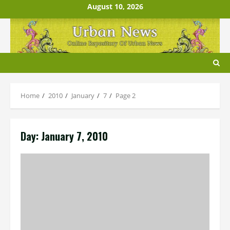
Skip
August 10, 2026
to
content
Home
2010
January
7
Page 2
Day:
January 7, 2010