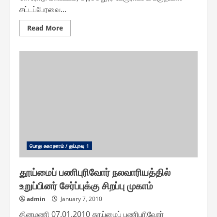
சட்டப்பேரவை...
Read
Read More
more
about
அரச்சலூர்
பேரூராட்சியில்
ரூ.4.30
லட்சத்தில்
திட்டப்
பணிகள்
துவக்கம்
பொது சுகாதாரம் / துப்புரவு 1
தூய்மைப் பணிபுரிவோர் நலவாரியத்தில்
உறுப்பினர் சேர்ப்புக்கு சிறப்பு முகாம்
admin
January 7, 2010
தினமணி 07.01.2010 தூய்மைப் பணிபுரிவோர்