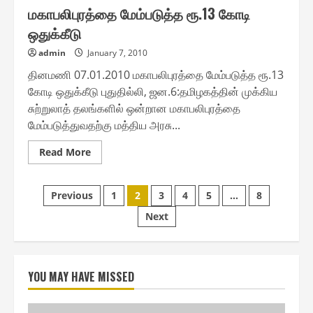
மகாபலிபுரத்தை மேம்படுத்த ரூ.13 கோடி
ஒதுக்கீடு
admin
January 7, 2010
தினமணி 07.01.2010 மகாபலிபுரத்தை மேம்படுத்த ரூ.13
கோடி ஒதுக்கீடு புதுதில்லி, ஜன.6:தமிழகத்தின் முக்கிய
சுற்றுலாத் தலங்களில் ஒன்றான மகாபலிபுரத்தை
மேம்படுத்துவதற்கு மத்திய அரசு...
Read
Read More
more
about
மகாபலிபுரத்தை
Posts
மேம்படுத்த
Previous
1
2
3
4
5
…
8
ரூ.13
கோடி
Next
pagination
ஒதுக்கீடு
YOU MAY HAVE MISSED