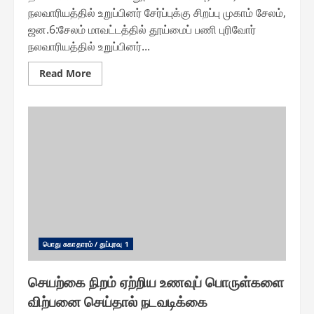
நலவாரியத்தில் உறுப்பினர் சேர்ப்புக்கு சிறப்பு முகாம் சேலம்,
ஜன.6:சேலம் மாவட்டத்தில் தூய்மைப் பணி புரிவோர்
நலவாரியத்தில் உறுப்பினர்...
Read
Read More
more
about
தூய்மைப்
பணிபுரிவோர்
நலவாரியத்தில்
உறுப்பினர்
சேர்ப்புக்கு
சிறப்பு
முகாம்
பொது சுகாதாரம் / துப்புரவு 1
செயற்கை நிறம் ஏற்றிய உணவுப் பொருள்களை
விற்பனை செய்தால் நடவடிக்கை