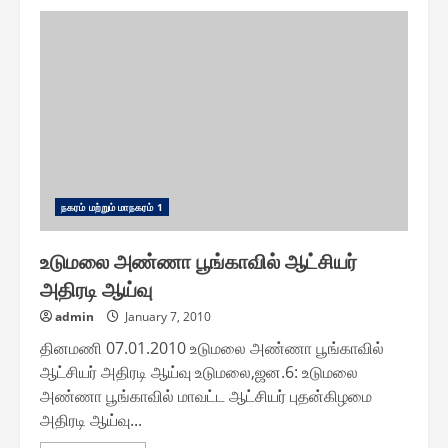
கோவை
மாநகராட்சி
பகுதிகளில்
ஜன.10,
பிப்.7-
ல்
போலியோ
சொட்டு
மருந்து
முகாம்
ந௧ரம் மற்றும் மாந௧ரம் 1
உடுமலை அண்ணா பூங்காவில் ஆட்சியர்
அதிரடி ஆய்வு
admin
January 7, 2010
தினமணி 07.01.2010 உடுமலை அண்ணா பூங்காவில்
ஆட்சியர் அதிரடி ஆய்வு உடுமலை,ஜன.6: உடுமலை
அண்ணா பூங்காவில் மாவட்ட ஆட்சியர் புதன்கிழமை
அதிரடி ஆய்வு...