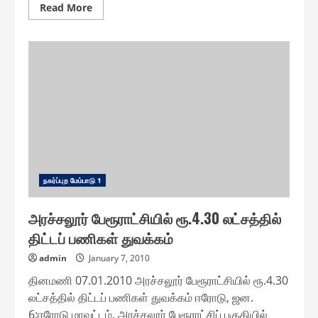
Read
Read More
more
about
உடுமலை
அண்ணா
பூங்காவில்
ஆட்சியர்
அதிரடி
ஆய்வு
ந௧ர்ப்புற மேம்பாடு 1
அரச்சலூர் பேரூராட்சியில் ரூ.4.30 லட்சத்தில்
திட்டப் பணிகள் துவக்கம்
admin
January 7, 2010
தினமணி 07.01.2010 அரச்சலூர் பேரூராட்சியில் ரூ.4.30
லட்சத்தில் திட்டப் பணிகள் துவக்கம் ஈரோடு, ஜன.
6:ஈரோடு மாவட்டம், அரச்சலூர் பேரூராட்சிப் பகுதியில்