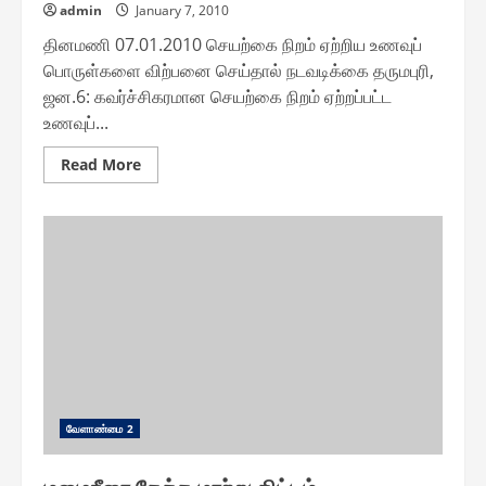
admin
January 7, 2010
தினமணி 07.01.2010 செயற்கை நிறம் ஏற்றிய உணவுப்
பொருள்களை விற்பனை செய்தால் நடவடிக்கை தருமபுரி,
ஜன.6: கவர்ச்சிகரமான செயற்கை நிறம் ஏற்றப்பட்ட
உணவுப்...
Read
Read More
more
about
செயற்கை
நிறம்
ஏற்றிய
உணவுப்
பொருள்களை
விற்பனை
செய்தால்
நடவடிக்கை
வேளாண்மை 2
மழைநீரை தேக்க மாற்று திட்டம்