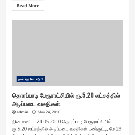
Read
Read More
more
about
ஈரோடு:மே
27-
ல்
மாநகராட்சிக்
கூட்டம்
ந௧ர்ப்புற மேம்பாடு 1
தொரப்பாடி பேரூராட்சியில் ரூ.5.20 லட்சத்தில்
அடிப்படை வசதிகள்
admin
May 24, 2010
தினமணி 24.05.2010 தொரப்பாடி பேரூராட்சியில்
ரூ.5.20 லட்சத்தில் அடிப்படை வசதிகள் பண்ருட்டி, மே 23: