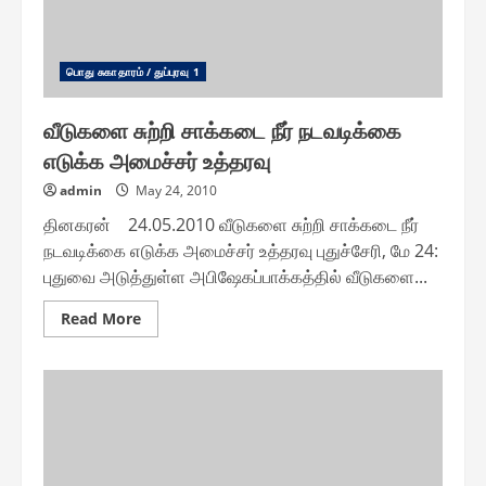
பொது சுகாதாரம் / துப்புரவு 1
வீடுகளை சுற்றி சாக்கடை நீர் நடவடிக்கை
எடுக்க அமைச்சர் உத்தரவு
admin
May 24, 2010
தினகரன் 24.05.2010 வீடுகளை சுற்றி சாக்கடை நீர்
நடவடிக்கை எடுக்க அமைச்சர் உத்தரவு புதுச்சேரி, மே 24:
புதுவை அடுத்துள்ள அபிஷேகப்பாக்கத்தில் வீடுகளை...
Read
Read More
more
about
வீடுகளை
சுற்றி
சாக்கடை
நீர்
நடவடிக்கை
எடுக்க
அமைச்சர்
உத்தரவு