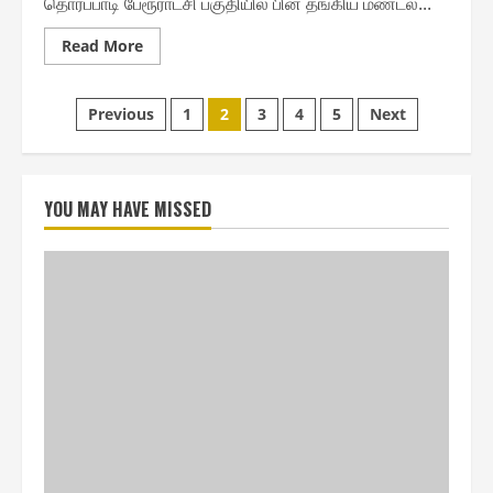
தொரப்பாடி பேரூராட்சி பகுதியில் பின் தங்கிய மண்டல...
Read
Read More
more
about
தொரப்பாடி
Posts
பேரூராட்சியில்
Previous
1
2
3
4
5
Next
ரூ.5.20
லட்சத்தில்
pagination
அடிப்படை
வசதிகள்
YOU MAY HAVE MISSED