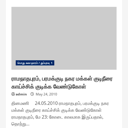
about
மதுரை
மாவட்டம்
முழுவதும்
நாளை
தூய்மைப்
பணி
தொடக்கம்
பொது சுகாதாரம் / துப்புரவு 1
ராமநாதபுரம், பரமக்குடி நகர மக்கள் குடிநீரை
காய்ச்சிக் குடிக்க வேண்டுகோள்
admin
May 24, 2010
தினமணி 24.05.2010 ராமநாதபுரம், பரமக்குடி நகர
மக்கள் குடிநீரை காய்ச்சிக் குடிக்க வேண்டுகோள்
ராமநாதபுரம், மே 23: கோடை காலமாக இருப்பதால்,
தொற்று...