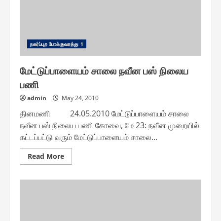
ந௧ர்ப்புற போக்குவரத்து 1
மேட்டுப்பாளையம் சாலை நவீன பஸ் நிலைய
பணி
admin
May 24, 2010
தினமணி 24.05.2010 மேட்டுப்பாளையம் சாலை
நவீன பஸ் நிலைய பணி கோவை, மே 23: நவீன முறையில்
கட்டப்பட்டு வரும் மேட்டுப்பாளையம் சாலை...
Read
Read More
more
about
மேட்டுப்பாளையம்
சாலை
நவீன
பஸ்
நிலைய
பணி