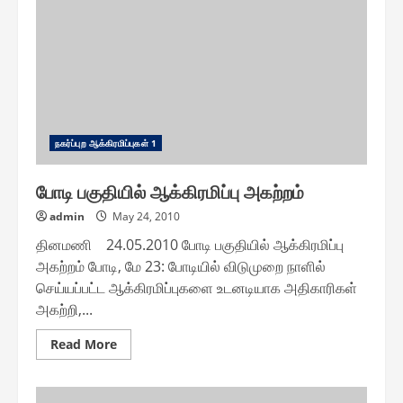
அபாயம்
ந௧ர்ப்புற ஆக்கிரமிப்பு௧ள் 1
போடி பகுதியில் ஆக்கிரமிப்பு அகற்றம்
admin
May 24, 2010
தினமணி 24.05.2010 போடி பகுதியில் ஆக்கிரமிப்பு
அகற்றம் போடி, மே 23: போடியில் விடுமுறை நாளில்
செய்யப்பட்ட ஆக்கிரமிப்புகளை உடனடியாக அதிகாரிகள்
அகற்றி,...
Read
Read More
more
about
போடி
பகுதியில்