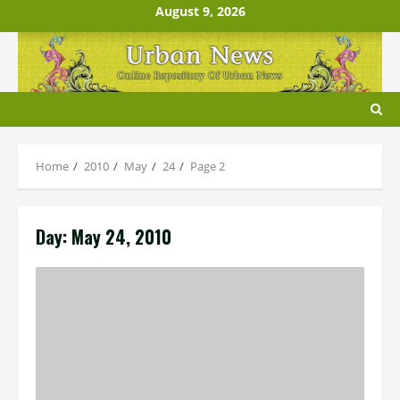
Skip
August 9, 2026
to
content
Home
2010
May
24
Page 2
Day:
May 24, 2010