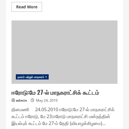
Read
Read More
more
about
ராமநாதபுரம்,
பரமக்குடி
நகர
மக்கள்
குடிநீரை
காய்ச்சிக்
குடிக்க
வேண்டுகோள்
ந௧ரம் மற்றும் மாந௧ரம் 1
ஈரோடு:மே 27-ல் மாநகராட்சிக் கூட்டம்
admin
May 24, 2010
தினமணி 24.05.2010 ஈரோடு:மே 27-ல் மாநகராட்சிக்
கூட்டம் ஈரோடு, மே 23:ஈரோடு மாநகராட்சி மன்றத்தின்
இயல்புக் கூட்டம் மே 27-ம் தேதி (வியாழக்கிழமை)...