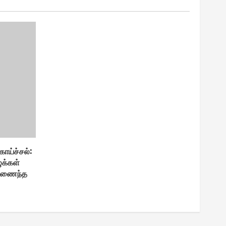
ாய்ச்சல் :
ுக்கள்
கிணைந்த