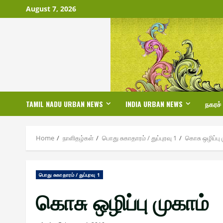
Skip
August 7, 2026
to
content
TAMIL NADU URBAN NEWS
INDIA URBAN NEWS
நகரச்
Home
நாளிதழ்௧ள்
பொது சுகாதாரம் / துப்புரவு 1
கொசு ஒழிப்பு 
பொது சுகாதாரம் / துப்புரவு 1
கொசு ஒழிப்பு முகாம்