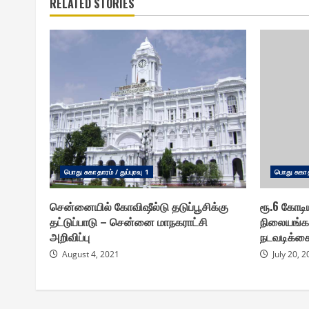
RELATED STORIES
பொது சுகாதாரம் / துப்புரவு 1
பொது சுகாதா
சென்னையில் கோவிஷீல்டு தடுப்பூசிக்கு
ரூ.6 கோடிய
தட்டுப்பாடு – சென்னை மாநகராட்சி
நிலையங்கள
அறிவிப்பு
நடவடிக்க
August 4, 2021
July 20, 