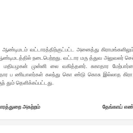
ண்டிமடம் வட்டாரத்திற்குட்பட்ட அனைத்து கிராமங்களிலும்
ஆண்டிமடத்தில் நடைபெற்றது
வட்டார மரு த்துவ அலுவலர் ச
.
லா மதியழகன் முன்னி லை வகித்தனர்
சுகாதார மேற்பார்
.
ாதார ப ணியாளர்கள் கலந்து கொ ண்டு கொசு இல்லாத கிரா
ுந் தும் தெளிக்கப்பட்டது
.
ாரத்துறை அகற்றம்
தேங்காய் எண