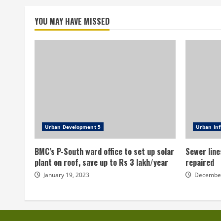
YOU MAY HAVE MISSED
Urban Development 5
Urban Inf
BMC’s P-South ward office to set up solar
Sewer line
plant on roof, save up to Rs 3 lakh/year
repaired
January 19, 2023
December