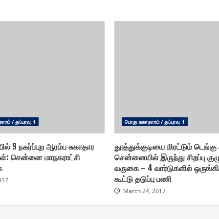
ரம் / துப்புரவு 1
பொது சுகாதாரம் / துப்புரவு 1
ில் 9 நகர்ப்புற ஆரம்ப சுகாதார
தூத்துக்குடியை மிரட்டும் டெங்கு க
் : சென்னை மாநகராட்சி
சென்னையில் இருந்து சிறப்பு குழ
ை
வருகை – 4 வார்டுகளில் ஒருங்
கூட்டு தடுப்பு பணி
2017
March 24, 2017