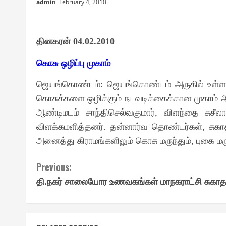
admin
February 4, 2010
தினகரன்
04.02.2010
கொசு ஒழிப்பு முகாம்
ஜெயங்கொண்டம்
ஜெயங்கொண்டம் அருகில் உள்ள ஆ
:
கொசுக்களை ஒழிக்கும் நடவடிக்கைக்கான முகாம் 
ஆண்டிமடம் சாந்திசெல்வகுமார்
விளந்தை சுசீ
,
விளக்கமளித்தனர்
தன்னார்வ தொண்டர்கள்
சுக
.
,
அனைத்து கிராமங்களிலும் கொசு மருந்தும்
புகை மர
,
Continue
Previous:
தி.நகர் சாலையோர உணவகங்கள் மாநகராட்சி சுகாத
Reading