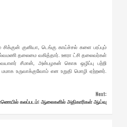
 சிக்குன் குனியா
டெங்கு காய்ச்சல் களை பரப்பும்
,
ெல்வமணி தலைமை வகித்தார்
ஊரா ட்சி தலைவர்கள்
.
வையாளர் சீமான்
அன்பழகன் கொசு ஒழிப்பு பற்றி
,
 மமாக உருவாக்குவோம் என உறுதி மொழி ஏற்றனர்
.
Next:
்ணெயில் கலப்படம்: ஆலைகளில் அதிகாரிகள் ஆய்வு