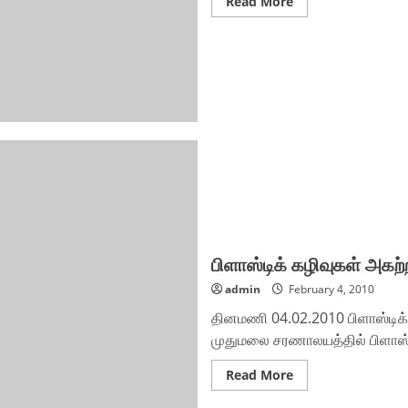
Read
Read More
more
about
மாநகராட்சி
பகுதியில்
வளர்ச்சிப்
பணிகள்
தொடக்கம்
பிளாஸ்டிக் கழிவுகள் அகற்
admin
February 4, 2010
தினமணி 04.02.2010 பிளாஸ்டிக் க
முதுமலை சரணாலயத்தில் பிளாஸ்ட
Read
Read More
more
about