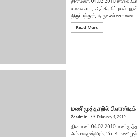
தினமணி 04.02.2010 சாலையோர ஆக்
சாலையோர ஆக்கிரமிப்புகள் புதன
திருப்பத்தூர், திருவண்ணாமலை,.
Read
Read More
more
about
சாலையோர
ஆக்கிரமிப்புகள்
அகற்றம்
மணிமுத்தாறில் பிளாஸ்டிக
admin
February 4, 2010
தினமணி 04.02.2010 மணிமுத்தாற
அம்பாசமுத்திரம், பிப். 3: மணிமுத