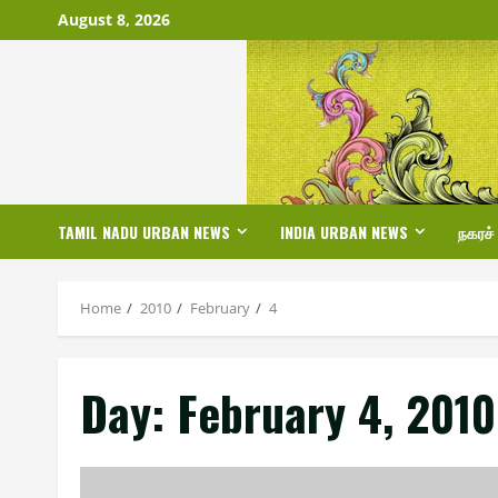
Skip
August 8, 2026
to
content
TAMIL NADU URBAN NEWS
INDIA URBAN NEWS
நகரச்
Home
2010
February
4
Day:
February 4, 2010