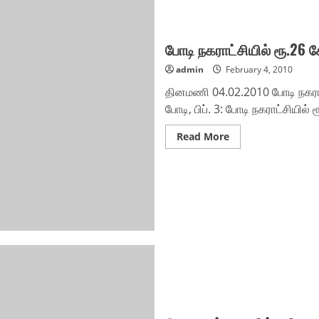
போடி நகராட்சியில் ரூ.26 
admin
February 4, 2010
தினமணி 04.02.2010 போடி நகராட்
போடி, பிப். 3: போடி நகராட்சியில் 
Read
Read More
more
about
போடி
நகராட்சியில்
ரூ.26
கோடியில்
பாதாளச்
சாக்கடைத்
திட்டம்