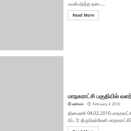
பயன்படுத்த தடை...
Read
Read More
more
about
மணிமுத்தாறில்
பிளாஸ்டிக்
பொருள்கள்
பயன்படுத்தினால்
அபராதம்
மாநகராட்சி பகுதியில் வள
admin
February 4, 2010
தினமணி 04.02.2010 மாநகராட்சி 
பிப். 3: திருநெல்வேலி மாநகராட்சி