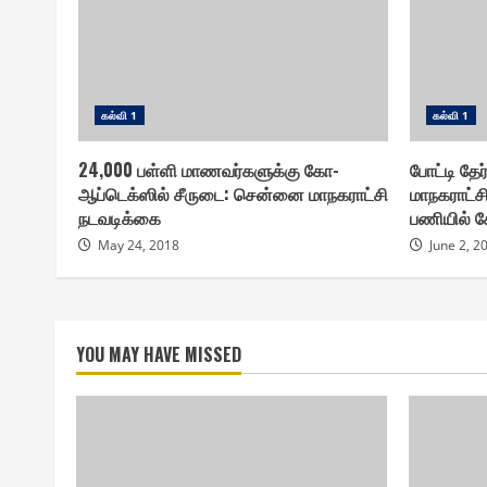
௧ல்வி 1
௧ல்வி 1
24,000 பள்ளி மாணவர்களுக்கு கோ-
போட்டி தே
ஆப்டெக்ஸில் சீருடை: சென்னை மாநகராட்சி
மாநகராட்சி
நடவடிக்கை
பணியில் ச
May 24, 2018
June 2, 2
YOU MAY HAVE MISSED