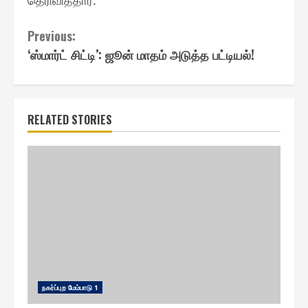
தெரிவித்தார்.
Continue
Previous:
‘ஸ்மார்ட் சிட்டி’: ஜூன் மாதம் அடுத்த பட்டியல்!
Reading
RELATED STORIES
ந௧ர்ப்புற மேம்பாடு 1