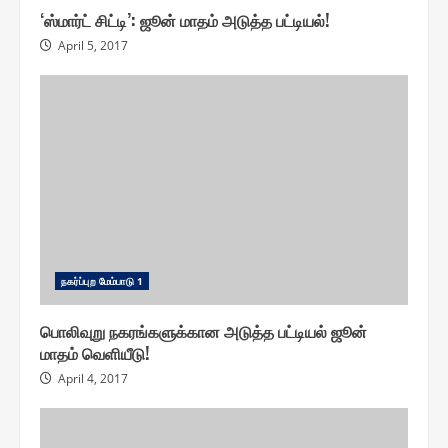
‘ஸ்மார்ட் சிட்டி’: ஜூன் மாதம் அடுத்த பட்டியல்!
April 5, 2017
ந௧ர்ப்புற மேம்பாடு 1
பொலிவுறு நகரங்களுக்கான அடுத்த பட்டியல் ஜூன்
மாதம் வெளியீடு!
April 4, 2017