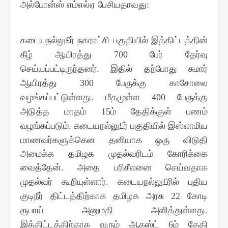
அல்போன்ஸ் எம்எல்ஏ பேசியதாவது
:
கடையநல்லு
ர் நகராட்சி பகுதியில் இத்திட்டத்தின்
£
கீழ் ஆயிரத்து
பேர் தேர்வு
700
செய்யப்பட்டிருந்தனர்
இதில் தற்போது சுமார்
.
ஆயிரத்து
பேருக்கு காசோலை
300
வழங்கப்பட்டுள்ளது
மீதமுள்ள
பேருக்கு
.
400
அடுத்த மாதம்
ம் தேதிக்குள் பணம்
15
வழங்கப்படும்
கடையநல்லு
ர் பகுதியில் இஸ்லாமிய
.
£
மாணவர்களுக்கென தனியாக ஒரு விடுதி
அமைக்க தமிழக முதல்வரிடம் கோரிக்கை
வைத்தேன்
அதை பரிசீலனை செய்வதாக
.
முதல்வர் கூறியுள்ளார்
கடையநல்லு
ரில் புதிய
.
£
குடிநீர் திட்டத்திற்காக தமிழக அரசு
கோடி
22
ரூபாய் அனுமதி அளித்துள்ளது
.
இத்திட்டத்திற்காக வரும் ஆகஸ்ட்
ம் தேதி
6