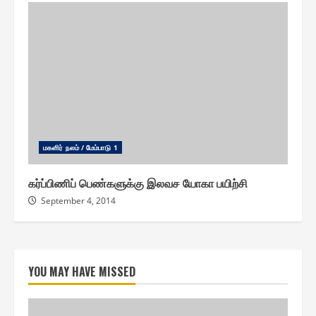
ம௧ளிர் நலம் / மேம்பாடு 1
கர்ப்பிணிப் பெண்களுக்கு இலவச யோகா பயிற்சி
September 4, 2014
YOU MAY HAVE MISSED