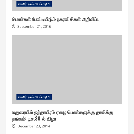
ம௧ளிர் நலம் / மேம்பாடு 1
பெண்கள் போட்டியிடும் நகராட்சிகள் அறிவிப்பு
September 21, 2016
ம௧ளிர் நலம் / மேம்பாடு 1
மதுரையில் ஐந்தாயிரம் ஏழை பெண்களுக்கு தாலிக்கு
தங்கம்: டிச.30-ல் விழா
December 23, 2014