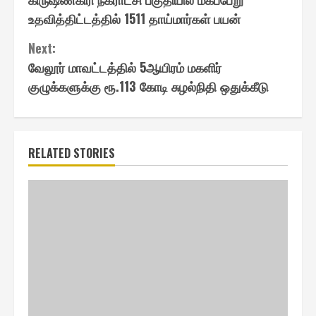
Reading
உதவித்திட்டத்தில் 1511 தாய்மார்கள் பயன்
Next:
வேலூர் மாவட்டத்தில் 5ஆயிரம் மகளிர்
குழுக்களுக்கு ரூ.113 கோடி சுழல்நிதி ஒதுக்கீடு
RELATED STORIES