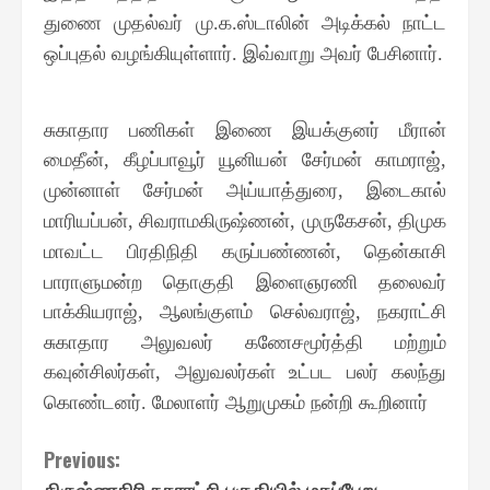
துணை முதல்வர் மு
க
ஸ்டாலின் அடிக்கல் நாட்ட
.
.
ஒப்புதல் வழங்கியுள்ளார்
இவ்வாறு அவர் பேசினார்
.
.
சுகாதார பணிகள் இணை இயக்குனர் மீரான்
மைதீன்
கீழப்பாவூர் யூனியன் சேர்மன் காமராஜ்
,
,
முன்னாள் சேர்மன் அய்யாத்துரை
இடைகால்
,
மாரியப்பன்
சிவராமகிருஷ்ணன்
முருகேசன்
திமுக
,
,
,
மாவட்ட பிரதிநிதி கருப்பண்ணன்
தென்காசி
,
பாராளுமன்ற தொகுதி இளைஞரணி தலைவர்
பாக்கியராஜ்
ஆலங்குளம் செல்வராஜ்
நகராட்சி
,
,
சுகாதார அலுவலர் கணேசமூர்த்தி மற்றும்
கவுன்சிலர்கள்
அலுவலர்கள் உட்பட பலர் கலந்து
,
கொண்டனர்
மேலாளர் ஆறுமுகம் நன்றி கூறினார்
.
Continue
Previous:
கிருஷ்ணகிரி நகராட்சி பகுதியில் மகப்பேறு