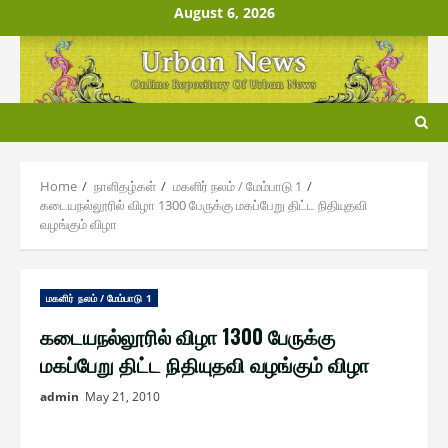
Skip
August 6, 2026
to
content
Home
நாளிதழ்௧ள்
ம௧ளிர் நலம் / மேம்பாடு 1
கடையநல்லூரில் விழா 1300 பேருக்கு மகப்பேறு திட்ட நிதியுதவி
வழங்கும் விழா
ம௧ளிர் நலம் / மேம்பாடு 1
கடையநல்லூரில் விழா 1300 பேருக்கு
மகப்பேறு திட்ட நிதியுதவி வழங்கும் விழா
admin
May 21, 2010