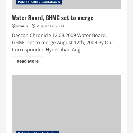
Public Health / Sanitation 5
Water Board, GHMC set to merge
admin
August 12, 2009
Deccan Chronicle 12.08.2009 Water Board,
GHMC set to merge August 12th, 2009 By Our
Corresponden Hyderabad Aug....
Read
Read More
more
about
Water
Board,
GHMC
set
to
merge