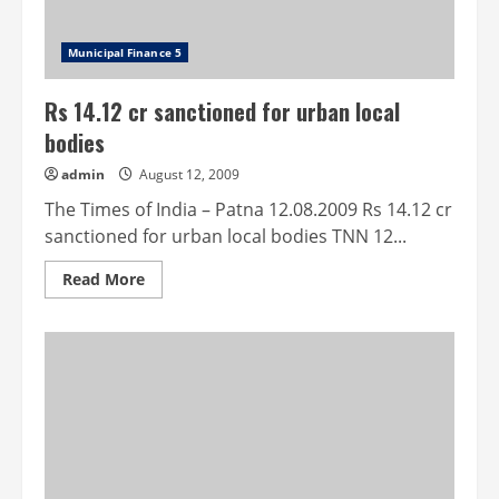
Municipal Finance 5
Rs 14.12 cr sanctioned for urban local
bodies
admin
August 12, 2009
The Times of India – Patna 12.08.2009 Rs 14.12 cr
sanctioned for urban local bodies TNN 12...
Read
Read More
more
about
Rs
14.12
cr
sanctioned
for
urban
local
bodies