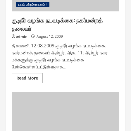
ந௧ரம் மற்றும் மாந௧ரம் 1
குடிநீர் வழங்க நடவடிக்கை: நகர்மன்றத்
தலைவர்
admin
August 12, 2009
தினமணி 12.08.2009 குடிநீர் வழங்க நடவடிக்கை:
நகர்மன்றத் தலைவர் ஆம்பூர், ஆக. 11: ஆம்பூர் நகர
மக்களுக்கு குடிநீர் வழங்க நடவடிக்கை
மேற்கொள்ளப்பட்டுள்ளதாக...
Read
Read More
more
about
குடிநீர்
வழங்க
நடவடிக்கை:
நகர்மன்றத்
தலைவர்