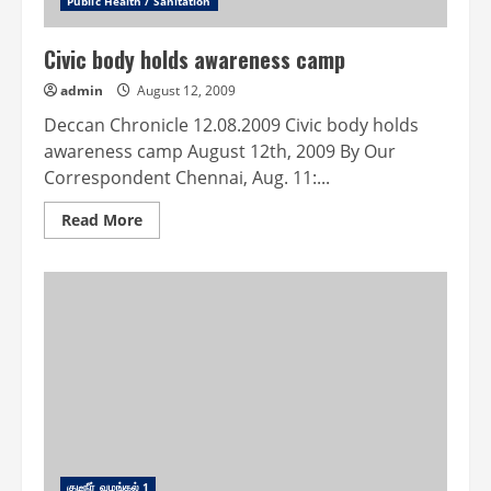
Public Health / Sanitation
Civic body holds awareness camp
admin
August 12, 2009
Deccan Chronicle 12.08.2009 Civic body holds
awareness camp August 12th, 2009 By Our
Correspondent Chennai, Aug. 11:...
Read
Read More
more
about
Civic
body
holds
awareness
camp
குடீநீர் வழங்௧ல் 1