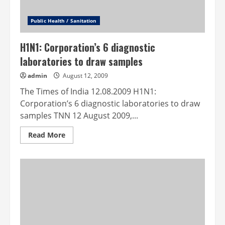
Public Health / Sanitation
H1N1: Corporation’s 6 diagnostic
laboratories to draw samples
admin
August 12, 2009
The Times of India 12.08.2009 H1N1:
Corporation’s 6 diagnostic laboratories to draw
samples TNN 12 August 2009,...
Read
Read More
more
about
H1N1:
Corporation’s
6
diagnostic
laboratories
to
draw
samples