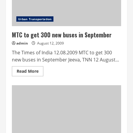
Urban Transportation
MTC to get 300 new buses in September
admin
August 12, 2009
The Times of India 12.08.2009 MTC to get 300
new buses in September Jeeva, TNN 12 August...
Read
Read More
more
about
MTC
to
get
300
new
buses
in
September