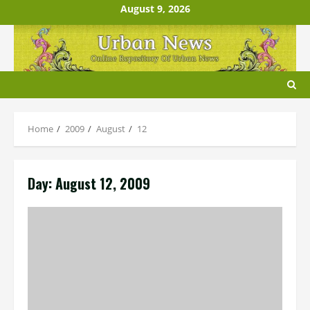
Skip
August 9, 2026
to
content
Home
2009
August
12
Day:
August 12, 2009