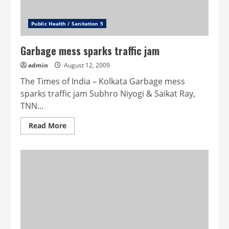
Public Health / Sanitation 5
Garbage mess sparks traffic jam
admin
August 12, 2009
The Times of India – Kolkata Garbage mess
sparks traffic jam Subhro Niyogi & Saikat Ray,
TNN...
Read
Read More
more
about
Garbage
mess
sparks
traffic
jam