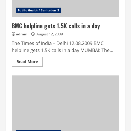
Public Health / Sanitation 5
BMC helpline gets 1.5K calls in a day
admin
August 12, 2009
The Times of India – Delhi 12.08.2009 BMC
helpline gets 1.5K calls in a day MUMBAI: The...
Read
Read More
more
about
BMC
helpline
gets
1.5K
calls
in
a
day