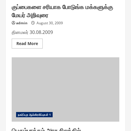
குப்பைகளை சரியாக போடுங்க மக்களுக்கு
மேயர் அறிவுரை
admin
August 30, 2009
தினமலர் 30.08.2009
Read
Read More
more
about
குப்பைகளை
சரியாக
போடுங்க
மக்களுக்கு
மேயர்
அறிவுரை
ந௧ர்ப்புற ஆக்கிரமிப்பு௧ள் 1
பெரும்பாக்கம் அரசு நிலத்தில்