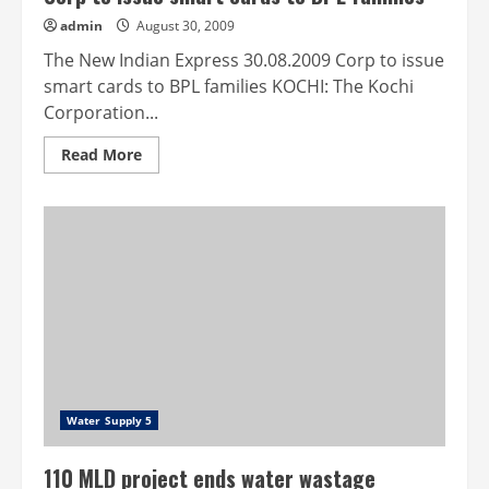
admin
August 30, 2009
The New Indian Express 30.08.2009 Corp to issue
smart cards to BPL families KOCHI: The Kochi
Corporation...
Read
Read More
more
about
Corp
to
issue
smart
cards
to
BPL
families
Water Supply 5
110 MLD project ends water wastage