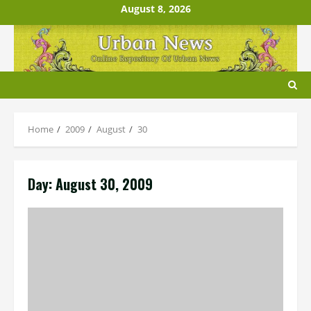
Skip
August 8, 2026
to
content
Home
2009
August
30
Day:
August 30, 2009