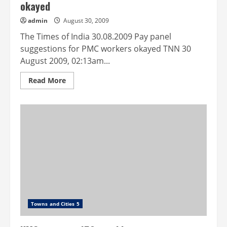
okayed
admin
August 30, 2009
The Times of India 30.08.2009 Pay panel
suggestions for PMC workers okayed TNN 30
August 2009, 02:13am...
Read
Read More
more
about
Pay
panel
suggestions
for
PMC
workers
okayed
Towns and Cities 5