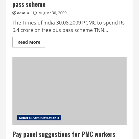
pass scheme
admin
August 30, 2009
The Times of India 30.08.2009 PCMC to spend Rs
6.4 crore on free bus pass scheme TNN...
Read
Read More
more
about
PCMC
to
spend
Rs
6.4
crore
on
free
bus
pass
scheme
General Administration 5
Pay panel suggestions for PMC workers