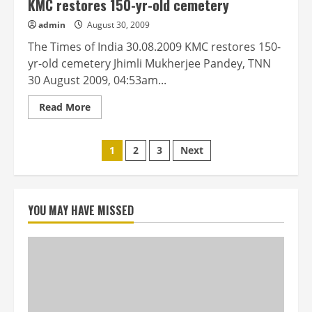
KMC restores 150-yr-old cemetery
admin
August 30, 2009
The Times of India 30.08.2009 KMC restores 150-
yr-old cemetery Jhimli Mukherjee Pandey, TNN
30 August 2009, 04:53am...
Read
Read More
more
about
KMC
Posts
restores
1
2
3
Next
150-
yr-
pagination
old
cemetery
YOU MAY HAVE MISSED