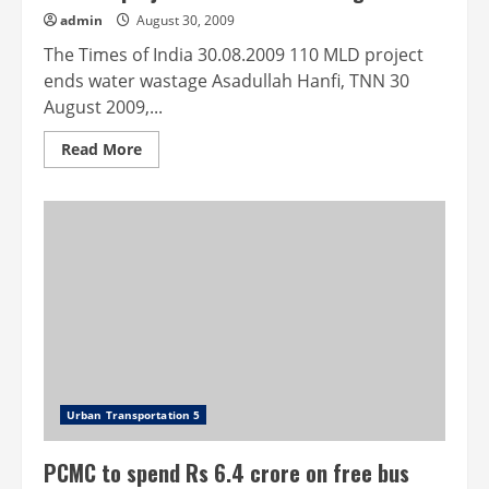
admin
August 30, 2009
The Times of India 30.08.2009 110 MLD project
ends water wastage Asadullah Hanfi, TNN 30
August 2009,...
Read
Read More
more
about
110
MLD
project
ends
water
wastage
Urban Transportation 5
PCMC to spend Rs 6.4 crore on free bus