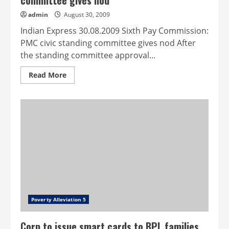
admin
August 30, 2009
Indian Express 30.08.2009 Sixth Pay Commission:
PMC civic standing committee gives nod After
the standing committee approval...
Read
Read More
more
about
Sixth
Pay
Commission:
PMC
civic
standing
committee
gives
nod
Poverty Alleviation 5
Corp to issue smart cards to BPL families