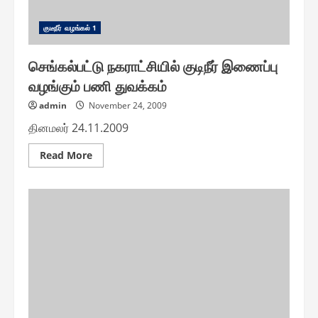
குடீநீர் வழங்௧ல் 1
செங்கல்பட்டு நகராட்சியில் குடிநீர் இணைப்பு
வழங்கும் பணி துவக்கம்
admin
November 24, 2009
தினமலர் 24.11.2009
Read
Read More
more
about
செங்கல்பட்டு
நகராட்சியில்
குடிநீர்
இணைப்பு
வழங்கும்
பணி
துவக்கம்