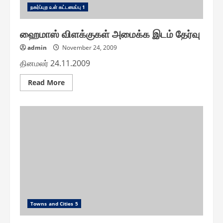
ந௧ர்ப்புற ௨ள் ௧ட்டமைப்பு 1
ஹைமாஸ் விளக்குகள் அமைக்க இடம் தேர்வு
admin
November 24, 2009
தினமலர் 24.11.2009
Read
Read More
more
about
ஹைமாஸ்
விளக்குகள்
அமைக்க
இடம்
தேர்வு
Towns and Cities 5