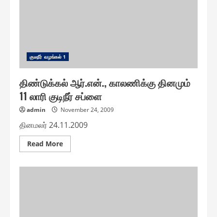
குடீநீர் வழங்௧ல் 1
திண்டுக்கல் ஆர்.என்., காலணிக்கு தினமும்
11 லாரி குடிநீர் சப்ளை
admin
November 24, 2009
தினமலர் 24.11.2009
Read
Read More
more
about
திண்டுக்கல்
ஆர்.என்.,
காலணிக்கு
தினமும்
11
லாரி
குடிநீர்
சப்ளை