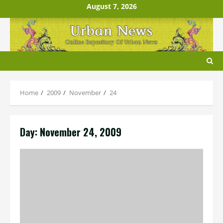
Skip
August 7, 2026
to
content
Home
2009
November
24
Day:
November 24, 2009