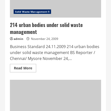
Solid Waste Management 5
214 urban bodies under solid waste
management
admin
November 24, 2009
Business Standard 24.11.2009 214 urban bodies
under solid waste management BS Reporter /
Chennai/ Mysore November 24,...
Read
Read More
more
about
214
urban
bodies
under
solid
waste
management