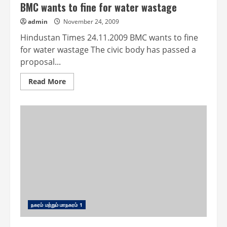
BMC wants to fine for water wastage
admin
November 24, 2009
Hindustan Times 24.11.2009 BMC wants to fine
for water wastage The civic body has passed a
proposal...
Read
Read More
more
about
BMC
wants
to
fine
for
water
wastage
ந௧ரம் மற்றும் மாந௧ரம் 1