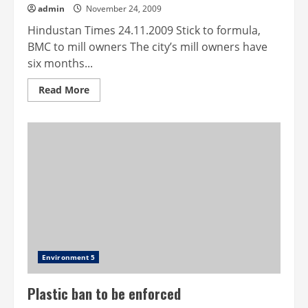
admin
November 24, 2009
Hindustan Times 24.11.2009 Stick to formula,
BMC to mill owners The city’s mill owners have
six months...
Read
Read More
more
about
Stick
to
formula,
BMC
to
mill
owners
Environment 5
Plastic ban to be enforced