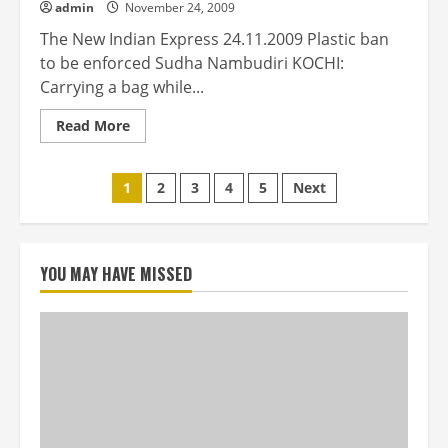
admin
November 24, 2009
The New Indian Express 24.11.2009 Plastic ban
to be enforced Sudha Nambudiri KOCHI:
Carrying a bag while...
Read
Read More
more
about
Plastic
Posts
ban
1
2
3
4
5
Next
to
be
pagination
enforced
YOU MAY HAVE MISSED