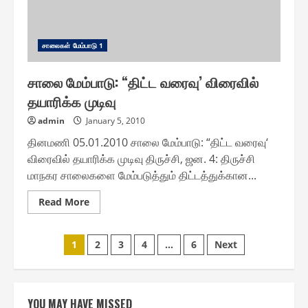
சாலை௧ள் மேம்பாடு 1
சாலை மேம்பாடு: “திட்ட வரைவு’ விரைவில்
தயாரிக்க முடிவு
admin
January 5, 2010
தினமணி 05.01.2010 சாலை மேம்பாடு: “திட்ட வரைவு‘
விரைவில் தயாரிக்க முடிவு திருச்சி, ஜன. 4: திருச்சி
மாநகர சாலைகளை மேம்படுத்தும் திட்டத்துக்கான...
Read
Read More
more
about
சாலை
Posts
மேம்பாடு:
1
2
3
4
…
6
Next
“திட்ட
வரைவு’
pagination
விரைவில்
தயாரிக்க
முடிவு
YOU MAY HAVE MISSED