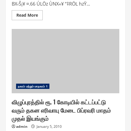
BX‹Š¡¥ ¤.66 ÚLÖz ÙNX«¥ “‡RÖL hzŸ...
Read
Read More
more
about
ஆலந்தூரில்
ரூ.
66
கோடி
செலவில்
புதிதாக
குடிநீர்
குழாய்
பதிக்கப்படும்
அமைச்சர்
அன்பரசன்
தகவல்
ந௧ரம் மற்றும் மாந௧ரம் 1
விழுப்புரத்தில் ரூ. 1 கோடியில் கட்டப்பட்டு
வரும் தகன எரிவாயு மேடை பிப்ரவரி மாதம்
முதல் இயங்கும்
admin
January 5, 2010