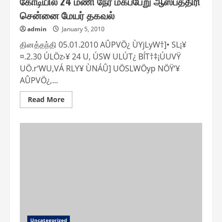
கோடியில் 24 மணி நேர மகப்பேறு ஆஸ்பத்திரி
சென்னை மேயர் தகவல்
admin
January 5, 2010
தினத்தந்தி 05.01.2010 AÛPVÖ¿ ÙYjLyW†]• SL¡¥
¤.2.30 ÚLÖz›¥ 24 U‚ ÚSW ULÚT¿ BÍT†‡¡ÚUVŸ
UÖ.r‘WU‚VÁ RLY¥ ÙNÁÛ] UÖSLWÖyp NÖŸ‘¥
AÛPVÖ¿,...
Read
Read More
more
about
அடையாறு
வெங்கட்ரத்தன்
நகரில்
ரூ.2.30
கோடியில்
24
மணி
நேர
மகப்பேறு
ஆஸ்பத்திரி
சென்னை
மேயர்
தகவல்
Uncategorized