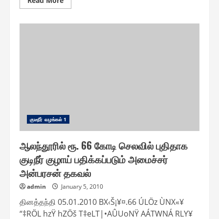
Read More
more
about
சுற்றுலாவை
மேம்படுத்துவதற்காக
கொடைக்கானலில்
ரூ.
31/2
கோடி
மதிப்பில்
திட்டப்
பணிகள்
குடீநீர் வழங்௧ல் 1
ஆலந்தூரில் ரூ. 66 கோடி செலவில் புதிதாக
குடிநீர் குழாய் பதிக்கப்படும் அமைச்சர்
அன்பரசன் தகவல்
admin
January 5, 2010
தினத்தந்தி 05.01.2010 BX‹Š¡¥¤.66 ÚLÖz ÙNX«¥
“‡RÖL hzŸ hZÖš T‡eLT|•AÛUoNŸ AÁTWNÁ RLY¥