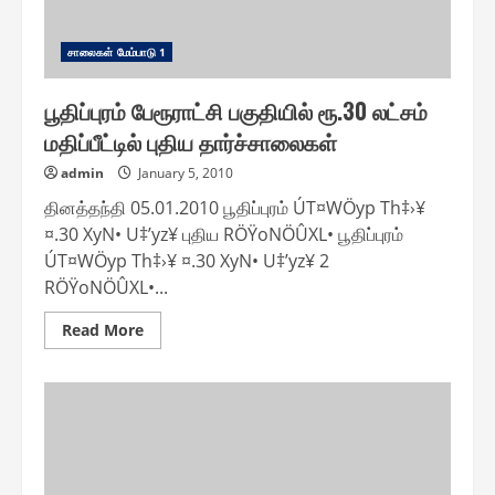
சாலை௧ள் மேம்பாடு 1
பூதிப்புரம் பேரூராட்சி பகுதியில் ரூ.30 லட்சம்
மதிப்பீட்டில் புதிய தார்ச்சாலைகள்
admin
January 5, 2010
தினத்தந்தி 05.01.2010 பூதிப்புரம் ÚT¤WÖyp Th‡›¥
¤.30 XyN• U‡’yz¥ புதிய RÖŸoNÖÛXL• பூதிப்புரம்
ÚT¤WÖyp Th‡›¥ ¤.30 XyN• U‡’yz¥ 2
RÖŸoNÖÛXL•...
Read
Read More
more
about
பூதிப்புரம்
பேரூராட்சி
பகுதியில்
ரூ.30
லட்சம்
மதிப்பீட்டில்
புதிய
தார்ச்சாலைகள்