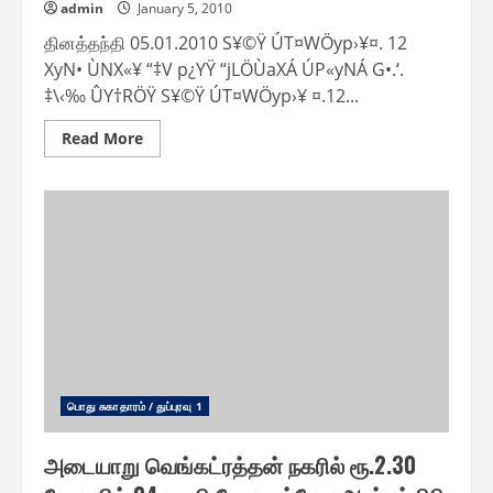
admin
January 5, 2010
தினத்தந்தி 05.01.2010 S¥©Ÿ ÚT¤WÖyp›¥¤. 12
XyN• ÙNX«¥ “‡V p¿YŸ “jLÖÙaXÁ ÚP«yNÁ G•.‘.
‡\‹‰ ÛY†RÖŸ S¥©Ÿ ÚT¤WÖyp›¥ ¤.12...
Read
Read More
more
about
நல்லூர்
பேரூராட்சியில்
ரூ.
12
லட்சம்
செலவில்
புதிய
சிறுவர்
பூங்கா
திறப்பு
பொது சுகாதாரம் / துப்புரவு 1
அடையாறு வெங்கட்ரத்தன் நகரில் ரூ.2.30