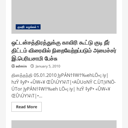
குடீநீர் வழங்௧ல் 1
ஒட்டன்சத்திரத்துக்கு காவிரி கூட்டு குடி நீர்
திட்டம் விரைவில் நிறைவேற்றப்படும் அமைச்சர்
இ.பெரியசாமி பேச்சு
admin
January 5, 2010
தினத்தந்தி 05.01.2010 JyPÁN†‡W†‰ehLÖ«¡ iy|
hzŸ ‡yP• «ÛW«¥ ŒÛ\ÚY¼\T|•AÛUoNŸ C.ÙT¡VNÖ-
ÚTor JyPÁN†‡W†‰eh LÖ«¡ iy| hzŸ ‡yP• «ÛW«¥
ŒÛ\ÚY¼\T|•...
Read
Read More
more
about
ஒட்டன்சத்திரத்துக்கு
காவிரி
கூட்டு