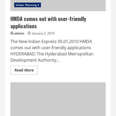
Urban Planning 5
HMDA comes out with user-friendly
applications
admin
January 5, 2010
The New Indian Express 05.01.2010 HMDA
comes out with user-friendly applications
HYDERABAD: The Hyderabad Metropolitan
Development Authority...
Read
Read More
more
about
HMDA
comes
out
with
user-
friendly
applications