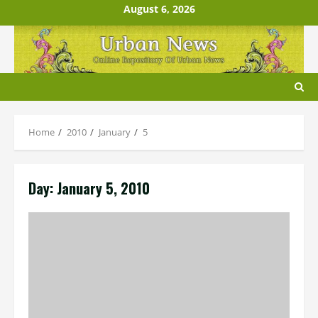
Skip
August 6, 2026
to
content
Home
2010
January
5
Day:
January 5, 2010