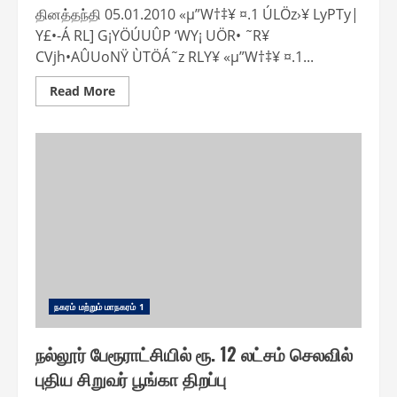
தினத்தந்தி 05.01.2010 «µ”W†‡¥ ¤.1 ÚLÖz›¥ LyPTy|
Y£•-Á RL] G¡YÖÚUÛP ‘WY¡ UÖR• ˜R¥
CVjh•AÛUoNŸ ÙTÖÁ˜z RLY¥ «µ”W†‡¥ ¤.1...
Read
Read More
more
about
விழுப்புரத்தில்
ரூ.
1
கோடியில்
கட்டப்பட்டு
வரும்
தகன
எரிவாயு
மேடை
பிப்ரவரி
மாதம்
முதல்
இயங்கும்
ந௧ரம் மற்றும் மாந௧ரம் 1
நல்லூர் பேரூராட்சியில் ரூ. 12 லட்சம் செலவில்
புதிய சிறுவர் பூங்கா திறப்பு