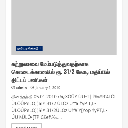
குடி
நீர்
திட்டம்
விரைவில்
நிறைவேற்றப்படும்
அமைச்சர்
இ.பெரியசாமி
பேச்சு
ந௧ர்ப்புற மேம்பாடு 1
சுற்றுலாவை மேம்படுத்துவதற்காக
கொடைக்கானலில் ரூ. 31/2 கோடி மதிப்பில்
திட்டப் பணிகள்
admin
January 5, 2010
தினத்தந்தி 05.01.2010 r¼¿XÖÛY ÚU•T|†‰YR¼LÖL
ÙLÖÛPeLÖ]¦¥ ¤.31/2 ÚLÖz U‡‘¥ ‡yP T‚L•
ÙLÖÛPeLÖ]¦¥ ¤.31/2ÚLÖz U‡‘¥ Y[Ÿop ‡yPT‚L•
ÚU¼ÙLÖ•[TP C£ef\‰....
Read