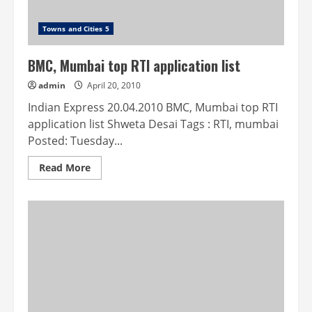
Towns and Cities 5
BMC, Mumbai top RTI application list
admin
April 20, 2010
Indian Express 20.04.2010 BMC, Mumbai top RTI
application list Shweta Desai Tags : RTI, mumbai
Posted: Tuesday...
Read
Read More
more
about
BMC,
Mumbai
top
RTI
application
list