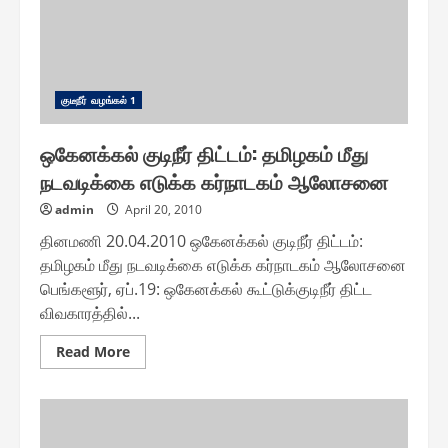
HQ
குடீநீர் வழங்௧ல் 1
ஒகேனக்கல் குடிநீர் திட்டம்: தமிழகம் மீது
நடவடிக்கை எடுக்க கர்நாடகம் ஆலோசனை
admin
April 20, 2010
தினமணி 20.04.2010 ஒகேனக்கல் குடிநீர் திட்டம்:
தமிழகம் மீது நடவடிக்கை எடுக்க கர்நாடகம் ஆலோசனை
பெங்களூர், ஏப்.19: ஒகேனக்கல் கூட்டுக்குடிநீர் திட்ட
விவகாரத்தில்...
Read
Read More
more
about
ஒகேனக்கல்
குடிநீர்
திட்டம்:
தமிழகம்