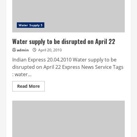
Water Supply 5
Water supply to be disrupted on April 22
admin
April 20, 2010
Indian Express 20.04.2010 Water supply to be
disrupted on April 22 Express News Service Tags
: water...
Read
Read More
more
about
Water
supply
to
be
disrupted
on
April
22