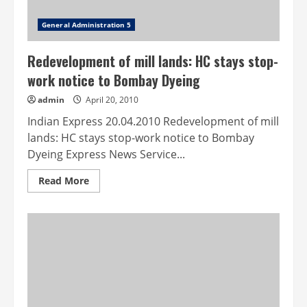
General Administration 5
Redevelopment of mill lands: HC stays stop-
work notice to Bombay Dyeing
admin
April 20, 2010
Indian Express 20.04.2010 Redevelopment of mill
lands: HC stays stop-work notice to Bombay
Dyeing Express News Service...
Read
Read More
more
about
Redevelopment
of
mill
lands:
HC
stays
stop-
work
notice
to
Bombay