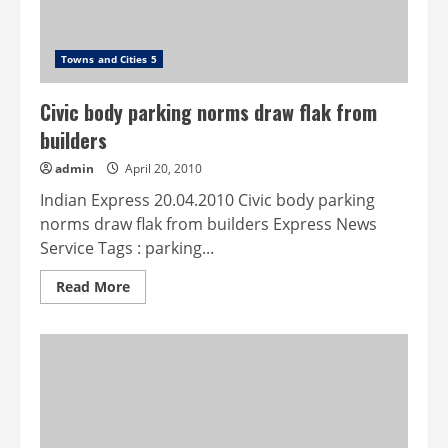
Dyeing
Towns and Cities 5
Civic body parking norms draw flak from
builders
admin
April 20, 2010
Indian Express 20.04.2010 Civic body parking
norms draw flak from builders Express News
Service Tags : parking...
Read
Read More
more
about
Civic
body
parking
norms
draw
flak
from
builders