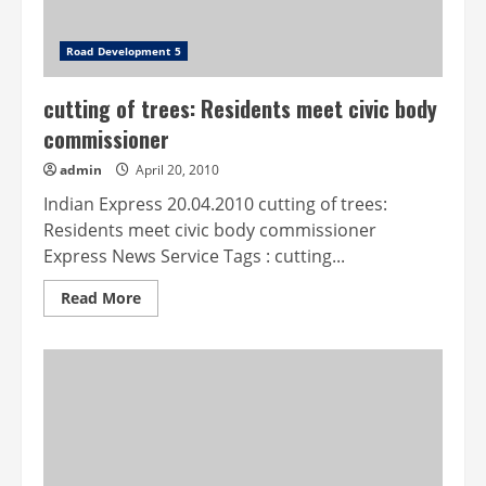
Road Development 5
cutting of trees: Residents meet civic body
commissioner
admin
April 20, 2010
Indian Express 20.04.2010 cutting of trees:
Residents meet civic body commissioner
Express News Service Tags : cutting...
Read
Read More
more
about
cutting
of
trees:
Residents
meet
civic
body
commissioner