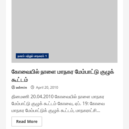
மாநகராட்சியில்
ரூ.15.96
கோடி
பற்றாக்குறை
பட்ஜெட்
ந௧ரம் மற்றும் மாந௧ரம் 1
கோவையில் நாளை மாநகர மேம்பாட்டு குழுக்
கூட்டம்
admin
April 20, 2010
தினமணி 20.04.2010 கோவையில் நாளை மாநகர
மேம்பாட்டு குழுக் கூட்டம் கோவை, ஏப். 19: கோவை
மாநகர மேம்பாட்டுக் குழுக் கூட்டம், மாநகராட்சி...
Read
Read More
more