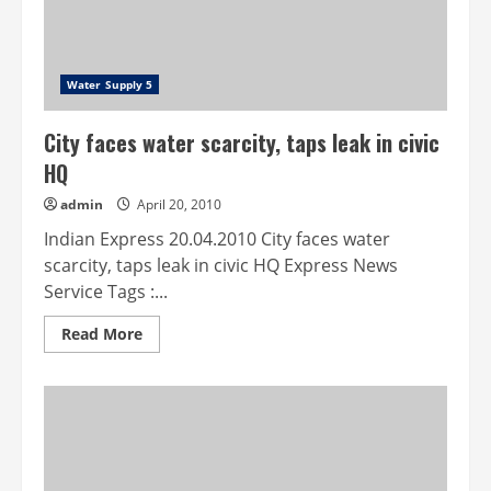
Water Supply 5
City faces water scarcity, taps leak in civic
HQ
admin
April 20, 2010
Indian Express 20.04.2010 City faces water
scarcity, taps leak in civic HQ Express News
Service Tags :...
Read
Read More
more
about
City
faces
water
scarcity,
taps
leak
in
civic