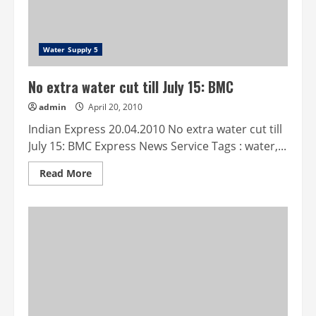
Water Supply 5
No extra water cut till July 15: BMC
admin
April 20, 2010
Indian Express 20.04.2010 No extra water cut till
July 15: BMC Express News Service Tags : water,...
Read
Read More
more
about
No
extra
water
cut
till
July
15:
BMC