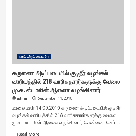
வார்டுகளிலும்
“ஆன்லைன்”
மூலம்
வரி
செலுத்தும்
வசதி
மேயர்
மா.சுப்பிரமணியன்
தொடங்கி
வைத்தார்
ந௧ரம் மற்றும் மாந௧ரம் 1
கருணை அடிப்படையில் குடிநீர் வழங்கல்
வாரியத்தில் 218 வாரிசுதாரர்களுக்கு வேலை
மு.க. ஸ்டாலின் ஆணை வழங்கினார்
admin
September 14, 2010
மாலை மலர் 14.09.2010 கருணை அடிப்படையில் குடிநீர்
வழங்கல் வாரியத்தில் 218 வாரிசுதாரர்களுக்கு வேலை
மு.க. ஸ்டாலின் ஆணை வழங்கினார் சென்னை, செப்....
Read
Read More