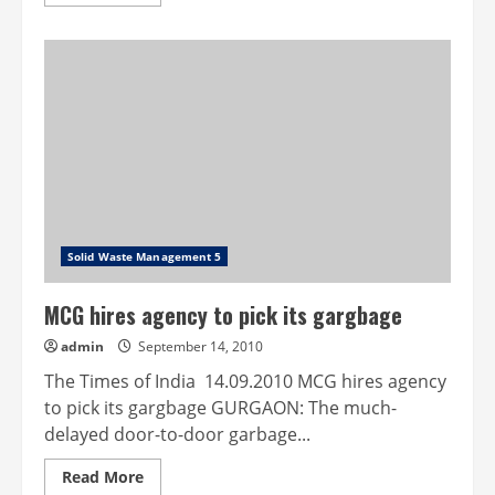
more
about
Flyover
to
ease
jams
at
IFFCO
Chowk
Solid Waste Management 5
MCG hires agency to pick its gargbage
admin
September 14, 2010
The Times of India 14.09.2010 MCG hires agency
to pick its gargbage GURGAON: The much-
delayed door-to-door garbage...
Read
Read More
more