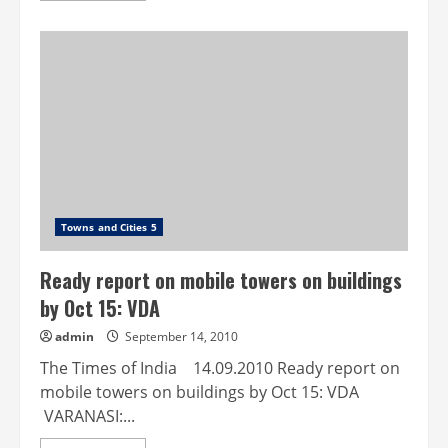
about
MCG
hires
agency
to
pick
its
gargbage
Towns and Cities 5
Ready report on mobile towers on buildings
by Oct 15: VDA
admin
September 14, 2010
The Times of India 14.09.2010 Ready report on
mobile towers on buildings by Oct 15: VDA
VARANASI:...