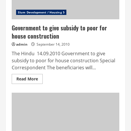
Slum Development / Housing 5
Government to give subsidy to poor for
house construction
admin
September 14, 2010
The Hindu 14.09.2010 Government to give
subsidy to poor for house construction Special
Correspondent The beneficiaries will...
Read
Read More
more
about
Government
to
give
subsidy
to
poor
for
house
construction