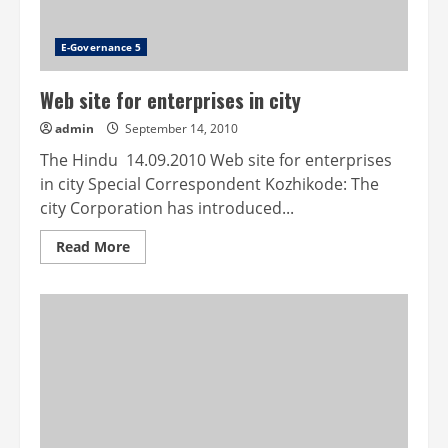
E-Governance 5
Web site for enterprises in city
admin
September 14, 2010
The Hindu 14.09.2010 Web site for enterprises
in city Special Correspondent Kozhikode: The
city Corporation has introduced...
Read
Read More
more
about
Web
site
for
enterprises
in
city