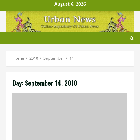
Skip
August 6, 2026
to
content
Home
2010
September
14
Day:
September 14, 2010