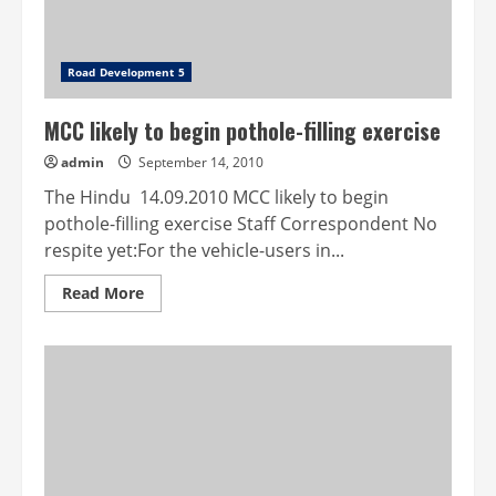
Road Development 5
MCC likely to begin pothole-filling exercise
admin
September 14, 2010
The Hindu 14.09.2010 MCC likely to begin
pothole-filling exercise Staff Correspondent No
respite yet:For the vehicle-users in...
Read
Read More
more
about
MCC
likely
to
begin
pothole-
filling
exercise