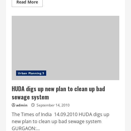
Read
Read More
more
about
Ready
report
on
mobile
towers
on
buildings
by
Oct
15:
VDA
Urban Planning 5
HUDA digs up new plan to clean up bad
sewage system
admin
September 14, 2010
The Times of India 14.09.2010 HUDA digs up
new plan to clean up bad sewage system
GURGAON:...