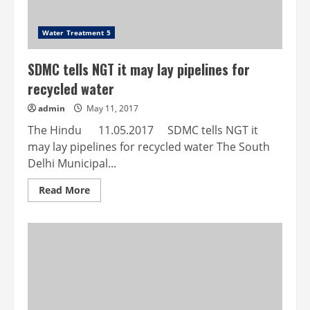
Water Treatment 5
SDMC tells NGT it may lay pipelines for
recycled water
admin
May 11, 2017
The Hindu 11.05.2017 SDMC tells NGT it
may lay pipelines for recycled water The South
Delhi Municipal...
Read
Read More
more
about
SDMC
tells
NGT
it
may
lay
pipelines
for
recycled
water