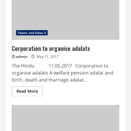
பணி
Towns and Cities 5
Corporation to organise adalats
admin
May 11, 2017
The Hindu 11.05.2017 Corporation to
organise adalats A welfare pension adalat and
birth, death and marriage adalat...
Read
Read More
more
about
Corporation
to
organise
adalats