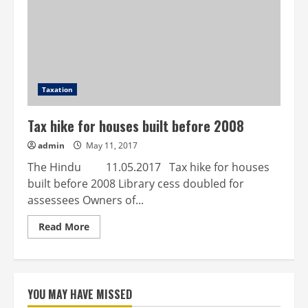
be
ready
at
Tirunallar
Taxation
Tax hike for houses built before 2008
admin
May 11, 2017
The Hindu 11.05.2017 Tax hike for houses
built before 2008 Library cess doubled for
assessees Owners of...
Read
Read More
more
about
Tax
hike
for
houses
YOU MAY HAVE MISSED
built
before