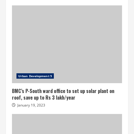
2008
Urban Development 5
BMC’s P-South ward office to set up solar plant on
roof, save up to Rs 3 lakh/year
January 19, 2023