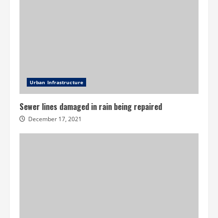
Urban Infrastructure
Sewer lines damaged in rain being repaired
December 17, 2021