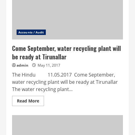
Accounts / Audit
Come September, water recycling plant will
be ready at Tirunallar
admin
May 11, 2017
The Hindu 11.05.2017 Come September,
water recycling plant will be ready at Tirunallar
The water recycling plant...
Read
Read More
more
about
Come
September,
water
recycling
plant
will