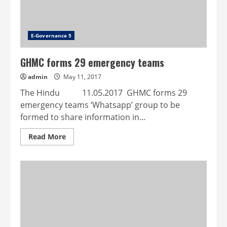
E-Governance 5
GHMC forms 29 emergency teams
admin
May 11, 2017
The Hindu 11.05.2017 GHMC forms 29
emergency teams ‘Whatsapp’ group to be
formed to share information in...
Read
Read More
more
about
GHMC
forms
29
emergency
teams