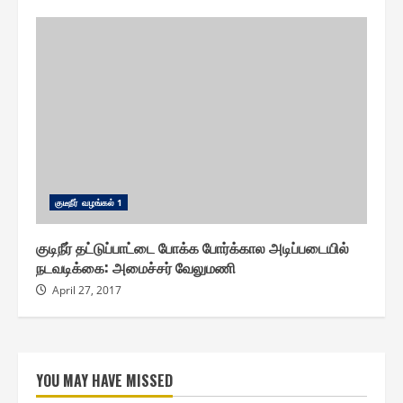
குடீநீர் வழங்௧ல் 1
குடிநீர் தட்டுப்பாட்டை போக்க போர்க்கால அடிப்படையில்
நடவடிக்கை: அமைச்சர் வேலுமணி
April 27, 2017
YOU MAY HAVE MISSED