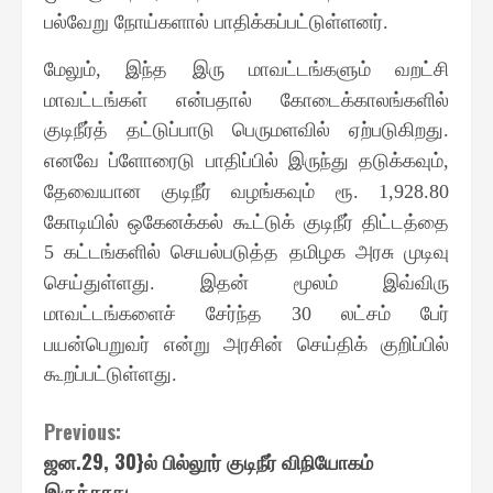
பல்வேறு நோய்களால் பாதிக்கப்பட்டுள்ளனர்
.
மேலும்
இந்த இரு மாவட்டங்களும் வறட்சி
,
மாவட்டங்கள் என்பதால் கோடைக்காலங்களில்
குடிநீர்த் தட்டுப்பாடு பெருமளவில் ஏற்படுகிறது
.
எனவே ப்ளோரைடு பாதிப்பில் இருந்து தடுக்கவும்
,
தேவையான குடிநீர் வழங்கவும் ரூ
. 1,928.80
கோடியில் ஒகேனக்கல் கூட்டுக் குடிநீர் திட்டத்தை
கட்டங்களில் செயல்படுத்த தமிழக அரசு முடிவு
5
செய்துள்ளது
இதன் மூலம் இவ்விரு
.
மாவட்டங்களைச் சேர்ந்த
லட்சம் பேர்
30
பயன்பெறுவர் என்று அரசின் செய்திக் குறிப்பில்
கூறப்பட்டுள்ளது
.
Continue
Previous:
ஜன.29, 30}ல் பில்லூர் குடிநீர் விநியோகம்
Reading
இருக்காது