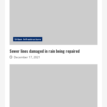
Urban Infrastructure
Sewer lines damaged in rain being repaired
December 17, 2021