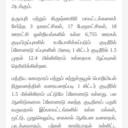
அடங்கும்
.
தருமபுரி மற்றும் கிருஷ்ணகிரி மாவட்டங்களைச்
சேர்ந்த
நகராட்சிகள்
பேரூராட்சிகள்
3
, 17
, 18
ஊராட்சி ஒன்றியங்களில் உள்ள
ஊரகக்
6,755
குடியிருப்புகளில் உபயோகிக்கப்படும் குடிநீரில்
ப்ளோரைடு உப்புகளின் அளவு
லிட்டர் குடிநீரில்
1
1.5
முதல்
மில்லிகிராம் உள்ளதாக ஆய்வுகள்
12.4
தெரிவிக்கின்றன
.
மத்திய சுகாதாரம் மற்றும் சுற்றுச்சூழல் பொறியியல்
நிறுவனத்தின் வரையறைப்படி
லிட்டர் குடிநீரில்
1
மில்லிகிராம் மட்டுமே ப்ளோரைடு உள்ளது
பல
1.5
.
ஆண்டுகளாக ப்ளோரைடு கலந்த குடிநீரைப் பருகி
வருவதால் இம்மாவட்டங்களில் உள்ள மக்கள்
,
மூட்டு
முதுகெலும்பு
கைகால் ஆகியன வளைதல்
,
,
,
முடக்குவாதம்
பற்கள் காவியாதல் உள்ளிட்ட
,