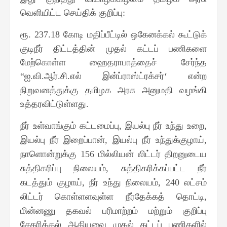
வெளியிட்ட செய்திக் குறிப்பு
:
ரூ
கோடி மதிப்பீட்டில் ஒகேனக்கல் கூட்டுக்
. 237.18
குடிநீர் திட்டத்தின் முதல் கட்டப் பணிகளை
மேற்கொள்ள ஹைதராபாத்தைச் சேர்ந்த
ஐ
வி
ஆர்
சி
எல் இன்ப்ராஸ்ட்ரக்சர்
என்ற
“
.
.
.
.
‘
நிறுவனத்துக்கு தமிழக அரசு அனுமதி வழங்கி
உத்தரவிட்டுள்ளது
.
நீர் உள்வாங்கும் கட்டமைப்பு
இயல்பு நீர் உந்து உறை
,
,
இயல்பு நீர் இறைப்பான்
இயல்பு நீர் உந்துக்குழாய்
,
,
நாளொன்றுக்கு
மில்லியன் லிட்டர் திறனுடைய
156
சுத்திகரிப்பு நிலையம்
சுத்திகரிக்கப்பட்ட நீர்
,
கடத்தும் குழாய்
நீர் உந்து நிலையம்
லட்சம்
,
, 240
லிட்டர் கொள்ளளவுள்ள நீர்தேக்கத் தொட்டி
,
மின்னணு தகவல் பரிமாற்றம் மற்றும் குறிப்பு
சேகரித்தல் ஆகியவை முதல் கட்டப் பணிகளில்