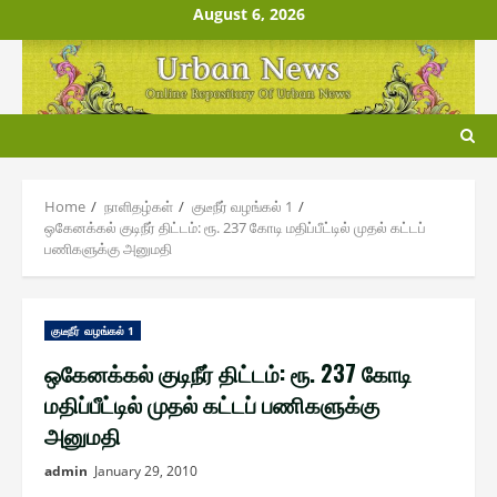
Skip
August 6, 2026
to
content
Home
நாளிதழ்௧ள்
குடீநீர் வழங்௧ல் 1
ஒகேனக்கல் குடிநீர் திட்டம்: ரூ. 237 கோடி மதிப்பீட்டில் முதல் கட்டப்
பணிகளுக்கு அனுமதி
குடீநீர் வழங்௧ல் 1
ஒகேனக்கல் குடிநீர் திட்டம்: ரூ. 237 கோடி
மதிப்பீட்டில் முதல் கட்டப் பணிகளுக்கு
அனுமதி
admin
January 29, 2010