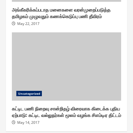
அங்கீகரிக்கப்படாத மனைகளை வரன்முறைப்படுத்த
தமிழகம் முழுவதும் கணக்கெடுப்பு பணி தீவிரம்
May 22, 2017
Uncategorized
கட்டிட பணி நிறைவு சான்றிதழ் விரைவாக கிடைக்க புதிய
ஏற்பாடு : கட்டிட வல்லுநர்கள் மூலம் வழங்க சிஎம்டிஏ திட்டம்
May 14, 2017