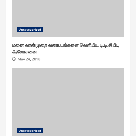
Uncategorized
மனை வரன்முறை வரைபடங்களை வெளியிட டி.டி.சி.பி.,
ஆலோசனை
May 24, 2018
Uncategorized