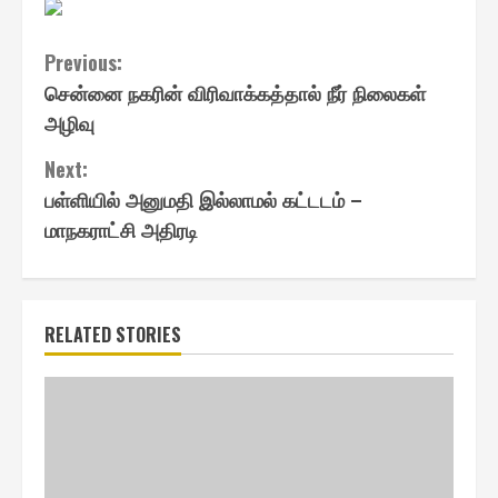
Continue
Previous:
சென்னை நகரின் விரிவாக்கத்தால் நீர் நிலைகள்
Reading
அழிவு
Next:
பள்ளியில் அனுமதி இல்லாமல் கட்டடம் –
மாநகராட்சி அதிரடி
RELATED STORIES