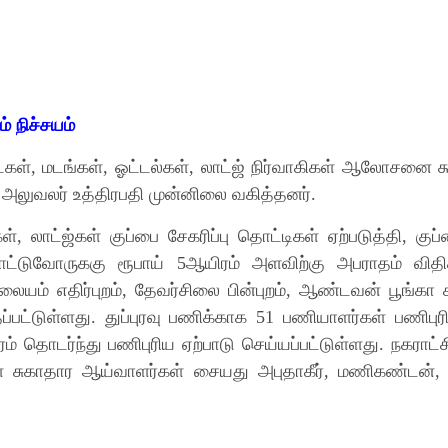
் நிச்சயம்
ைகள்
,
மடங்கள்
,
ஓட்டல்கள்
,
லாட்ஜ் நிர்வாகிகள் ஆலோசனை கூ
 அலுவலர் உத்திரபதி முன்னிலை வகித்தனர்
.
கள்
,
லாட்ஜ்கள் குப்பை சேகரிப்பு தொட்டிகள் ஏற்படுத்தி
,
குப
ொட்டுவோருககு ரூபாய்
5
ஆயிரம் அளவிற்கு அபராதம் விதிக்
ிலையம் எதிர்புறம்
,
தேவர்சிலை பின்புறம்
,
ஆண்டவன் பூங்கா
ப்பட்டுள்ளது
.
துப்புரவு பணிக்காக
51
பணியாளர்கள் பணிபுரி
ம் தொடர்ந்து பணிபுரிய ஏற்பாடு செய்யப்பட்டுள்ளது
.
நகராட்
 சுகாதார ஆய்வாளர்கள் சையது அபுதாகீர்
,
மணிகண்டன்