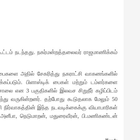
ட்டம் நடந்தது
.
நகர்மன்றத்தலைவர் ராஜமாணிக்கம்
்பைகளை அதில் சேகரித்து நகராட்சி வாகனங்களில்
கப்படும்
.
பிளாஸ்டிக் பைகள் மற்றும் டம்ளர்களை
 சாலை என
3
பகுதிகளில் இலவச சிறுநீர் கழிப்பிடம்
ந்து வருகின்றனர்
.
தற்போது கூடுதலாக மேலும்
50
சி நிர்வாகத்தின் இந்த நடவடிக்கைக்கு வியாபாரிகள்
,
அனீபா
,
நெடுமாறன்
,
மதுரைவீரன்
,
பி
.
மணிகண்டன்