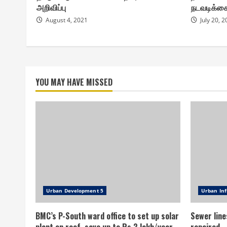
அறிவிப்பு
நடவடிக்க
August 4, 2021
July 20, 
YOU MAY HAVE MISSED
Urban Development 5
Urban Inf
BMC’s P-South ward office to set up solar
Sewer line