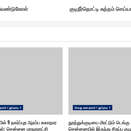
் வேண்டுகோள்
குடிநீர்தொட்டி சுத்தம் செய்
ரம் / துப்புரவு 1
பொது சுகாதாரம் / துப்புரவு 1
ில் 9 நகர்ப்புற ஆரம்ப சுகாதார
தூத்துக்குடியை மிரட்டும் டெங்கு க
் : சென்னை மாநகராட்சி
சென்னையில் இருந்து சிறப்பு குழ