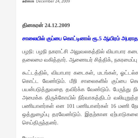
admin
December 24, 2009
தினகரன்
24.12.2009
சாலையில் குப்பை கொட்டினால் ரூ
.5
ஆயிரம் அபராதம
பழநி
:
பழநி நகராட்சி அலுவலகத்தில் வியாபார கட
தலைமை வகித்தார்
.
ஆணையர் சித்திக்
,
நகரமைப்பு
கூட்டத்தில்
,
வியாபார கடைகள்
,
மடங்கள்
,
ஓட்டல்
கொட்ட வேண்டும்
.
மீறி சாலைகளில் குப்பை க
பயன்படுத்துவதை தவிர்க்க வேண்டும்
.
பேருந்து ந
அமைக்க திருக்கோயில் நிர்வாகத்திடம் வலியுறுத்த
பணியாளர்கள் என
101
பணியாளர்கள்
16
மணி நேர
ஒத்துழைப்பு தரவேண்டும்
.
இதற்கான ஏற்பாடுகளை
செய்திருந்தனர்
.