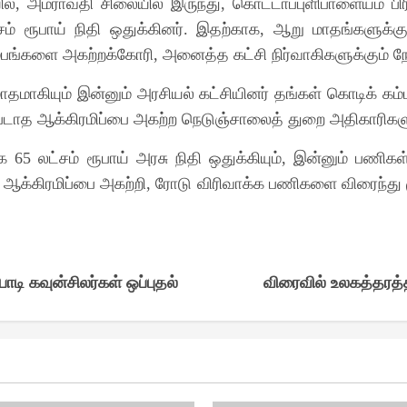
ில்
அமராவதி சிலையில் இருந்து
கொட்டாப்புளிபாளையம் பி
,
,
சம் ரூபாய் நிதி ஒதுக்கினர்
இதற்காக
ஆறு மாதங்களுக்கு 
.
,
ம்பங்களை அகற்றக்கோரி
அனைத்த கட்சி நிர்வாகிகளுக்கும் நோ
,
மாதமாகியும் இன்னும் அரசியல் கட்சியினர் தங்கள் கொடிக் க
றப்படாத ஆக்கிரமிப்பை அகற்ற நெடுஞ்சாலைத் துறை அதிகாரிகளு
ாக
லட்சம் ரூபாய் அரசு நிதி ஒதுக்கியும்
இன்னும் பணிகள்
65
,
 ஆக்கிரமிப்பை அகற்றி
ரோடு விரிவாக்க பணிகளை விரைந்து ம
,
ி கவுன்சிலர்கள் ஒப்புதல்
விரைவில் உலகத்தரத