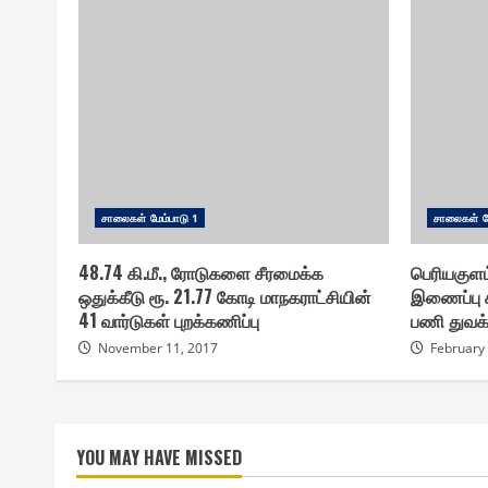
சாலை௧ள் மேம்பாடு 1
சாலை௧ள் மே
48.74 கி.மீ., ரோடுகளை சீரமைக்க
பெரியகுளம
ஒதுக்கீடு ரூ. 21.77 கோடி மாநகராட்சியின்
இணைப்பு ச
41 வார்டுகள் புறக்கணிப்பு
பணி துவக்
November 11, 2017
February
YOU MAY HAVE MISSED