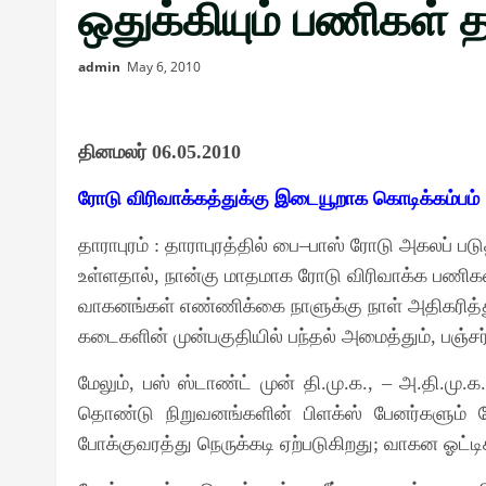
ஒதுக்கியும் பணிகள் 
admin
May 6, 2010
தினமலர்
06.05.2010
ரோடு விரிவாக்கத்துக்கு இடையூறாக கொடிக்கம்பம்
தாராபுரம்
தாராபுரத்தில் பை
பாஸ் ரோடு அகலப் படு
:
–
உள்ளதால்
நான்கு மாதமாக ரோடு விரிவாக்க பணிகள
,
வாகனங்கள் எண்ணிக்கை நாளுக்கு நாள் அதிகரித்த
கடைகளின் முன்பகுதியில் பந்தல் அமைத்தும்
பஞ்ச
,
மேலும்
பஸ் ஸ்டாண்ட் முன் தி
மு
க
அ
தி
மு
க
,
.
.
., –
.
.
.
தொண்டு நிறுவனங்களின் பிளக்ஸ் பேனர்களும் 
போக்குவரத்து நெருக்கடி ஏற்படுகிறது
வாகன ஓட்டி
;