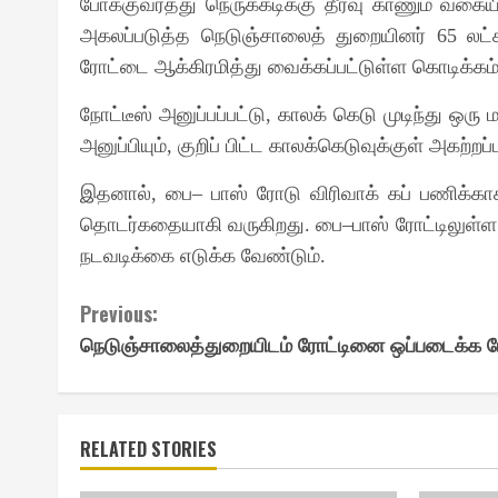
போக்குவரத்து நெருக்கடிக்கு தீர்வு காணும் வகைய
அகலப்படுத்த நெடுஞ்சாலைத் துறையினர்
லட்
65
ரோட்டை ஆக்கிரமித்து வைக்கப்பட்டுள்ள கொடிக்க
நோட்டீஸ் அனுப்பப்பட்டு
காலக் கெடு முடிந்து ஒரு 
,
அனுப்பியும்
குறிப் பிட்ட காலக்கெடுவுக்குள் அகற்
,
இதனால்
பை
பாஸ் ரோடு விரிவாக் கப் பணிக்க
,
–
தொடர்கதையாகி வருகிறது
பை
பாஸ் ரோட்டிலுள்ள
.
–
நடவடிக்கை எடுக்க வேண்டும்
.
Continue
Previous:
நெடுஞ்சாலைத்துறையிடம் ரோட்டினை ஒப்படைக்க போட
Reading
RELATED STORIES