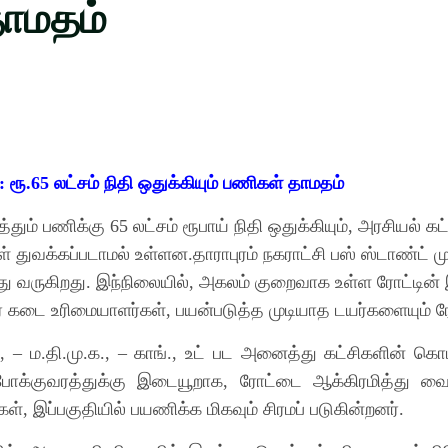
தாமதம்
ரூ
லட்சம் நிதி ஒதுக்கியும் பணிகள் தாமதம்
:
.65
த்தும் பணிக்கு
லட்சம் ரூபாய் நிதி ஒதுக்கியும்
அரசியல் கட்
65
,
் துவக்கப்படாமல் உள்ளன
தாராபுரம் நகராட்சி பஸ் ஸ்டாண்ட் ம
.
ு வருகிறது
இந்நிலையில்
அகலம் குறைவாக உள்ள ரோட்டின் 
.
,
ர் கடை உரிமையாளர்கள்
பயன்படுத்த முடியாத டயர்களையும் 
,
ம
தி
மு
க
காங்
உட் பட அனைத்து கட்சிகளின் கொடி
., –
.
.
.
., –
.,
போக்குவரத்துக்கு இடையூறாக
ரோட்டை ஆக்கிரமித்து வைக
,
கள்
இப்பகுதியில் பயணிக்க மிகவும் சிரமப் படுகின்றனர்
,
.