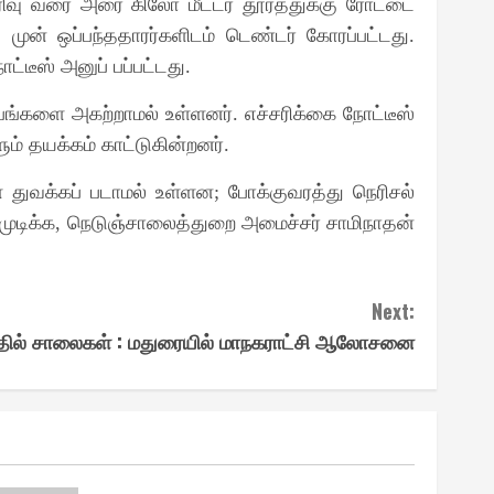
ரிவு வரை அரை கிலோ மீட்டர் தூரத்துக்கு ரோட்டை
முன் ஒப்பந்ததாரர்களிடம் டெண்டர் கோரப்பட்டது
.
ட்டீஸ் அனுப் பப்பட்டது
.
ம்பங்களை அகற்றாமல் உள்ளனர்
எச்சரிக்கை நோட்டீஸ்
.
ம் தயக்கம் காட்டுகின்றனர்
.
 துவக்கப் படாமல் உள்ளன
போக்குவரத்து நெரிசல்
;
ுடிக்க
நெடுஞ்சாலைத்துறை அமைச்சர் சாமிநாதன்
,
Next:
்தில் சாலைகள் : மதுரையில் மாநகராட்சி ஆலோசனை