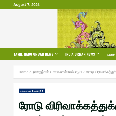
Skip
August 7, 2026
to
content
TAMIL NADU URBAN NEWS
INDIA URBAN NEWS
நகரச்
Home
நாளிதழ்௧ள்
சாலை௧ள் மேம்பாடு 1
ரோடு விரிவாக்கத்துக
சாலை௧ள் மேம்பாடு 1
ரோடு விரிவாக்கத்துக்