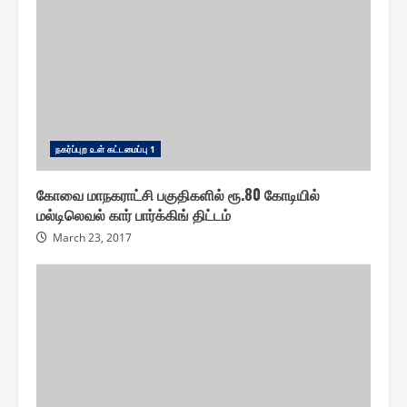
ந௧ர்ப்புற ௨ள் ௧ட்டமைப்பு 1
கோவை மாநகராட்சி பகுதிகளில் ரூ.80 கோடியில்
மல்டிலெவல் கார் பார்க்கிங் திட்டம்
March 23, 2017