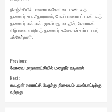
நிகழ்ச்சியில் பாளையங்கோட்டை மண்டலத்
தலைவர் சுப
சீதாராமன்
மேலப்பாளையம் மண்டலத்
.
,
தலைவர் எஸ்
எஸ்
முகம்மது மைதீன்
வேளாண்
.
.
,
விற்பனை வாரியத் தலைவர் கணேசன் உள்பட பலர்
பங்கேற்றனர்
.
Continue
Previous:
கோவை மாநகராட்சியில் மழைநீர் வடிகால்
Reading
Next:
கூடலூர் நகராட்சி பேருந்து நிலையம் பயன்பாட்டிற்கு
வந்தது