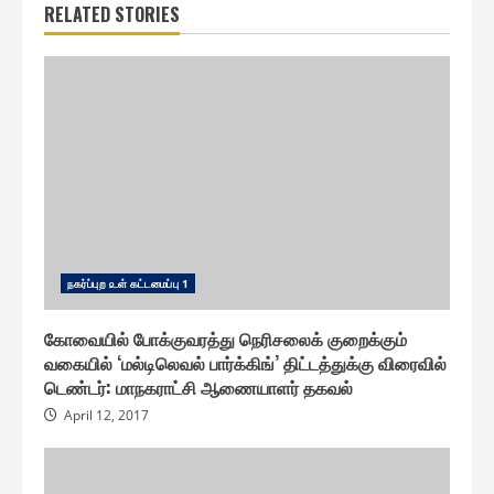
RELATED STORIES
ந௧ர்ப்புற ௨ள் ௧ட்டமைப்பு 1
கோவையில் போக்குவரத்து நெரிசலைக் குறைக்கும்
வகையில் ‘மல்டிலெவல் பார்க்கிங்’ திட்டத்துக்கு விரைவில்
டெண்டர் : மாநகராட்சி ஆணையாளர் தகவல்
April 12, 2017