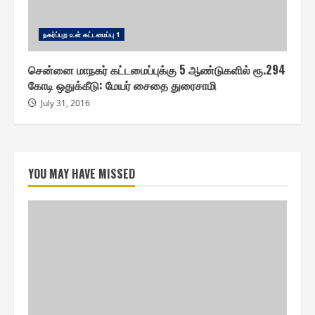
ந௧ர்ப்புற ௨ள் ௧ட்டமைப்பு 1
சென்னை மாநகர் கட்டமைப்புக்கு 5 ஆண்டுகளில் ரூ.294
கோடி ஒதுக்கீடு: மேயர் சைதை துரைசாமி
July 31, 2016
YOU MAY HAVE MISSED