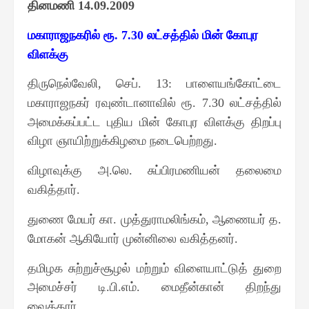
தினமணி
14.09.2009
மகாராஜநகரில் ரூ
லட்சத்தில் மின் கோபுர
. 7.30
விளக்கு
திருநெல்வேலி
செப்
பாளையங்கோட்டை
,
. 13:
மகாராஜநகர் ரவுண்டானாவில் ரூ
லட்சத்தில்
. 7.30
அமைக்கப்பட்ட புதிய மின் கோபுர விளக்கு திறப்பு
விழா ஞாயிற்றுக்கிழமை நடைபெற்றது
.
விழாவுக்கு அ
லெ
சுப்பிரமணியன் தலைமை
.
.
வகித்தார்
.
துணை மேயர் கா
முத்துராமலிங்கம்
ஆணையர் த
.
,
.
மோகன் ஆகியோர் முன்னிலை வகித்தனர்
.
தமிழக சுற்றுச்சூழல் மற்றும் விளையாட்டுத் துறை
அமைச்சர் டி
பி
எம்
மைதீன்கான் திறந்து
.
.
.
வைத்தார்
.