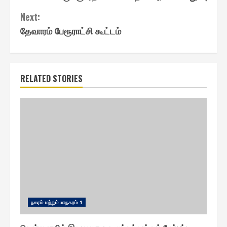
Next:
தேவாரம் பேரூராட்சி கூட்டம்
RELATED STORIES
ந௧ரம் மற்றும் மாந௧ரம் 1