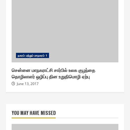
ந௧ரம் மற்றும் மாந௧ரம் 1
சென்னை மாநகராட்சி சார்பில் உலக குழந்தை
தொழிலாளர் ஒழிப்பு தின உறுதிமொழி ஏற்பு
June 13, 2017
YOU MAY HAVE MISSED