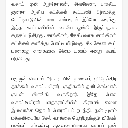
வசாய் ஜன் ஆந்தோலன்
சிவசேனா
பாரதிய
,
,
ஜனதா ஆகிய கட்சிகள் கூட்டணி அமைத்து
போட்டியிடுகின் றன என்பதால் இப்போ தைக்கு
இந்த கூட்டணியின் கையே ஓங்கி இருப்பதாக
கருதப்படுகிறது
காங்கிரஸ்
தேசியவாத காங்கிரஸ்
.
,
கட்சிகள் தனித்து போட்டி யிடுவது சிவசேனா கூட்
டணிக்கு சாதகமாக அமை யலாம் என்று கூறப்
படுகிறது
.
பகுஜன் விகாஸ் அகாடி யின் தலைவர் ஹிதேந்திர
தாக்கூர்
வசாய்
விரார் பகுதிகளில் தனி செல்வாக்
,
,
குடன் விளங்கி வருகிறார்
இதே போல
.
வசாய்
விரார் மாநகராட்சியில் கிராமங் களை
&
இணைக்க தொடர் போராட்டம் நடத்தியதன் மூலம்
மக்களிடையே செல் வாக்கை பெற்றிருக்கும் விவேக்
பண்டிட் எம்
எல்
ஏ தலைமையிலான வசாய் ஜன்
.
.