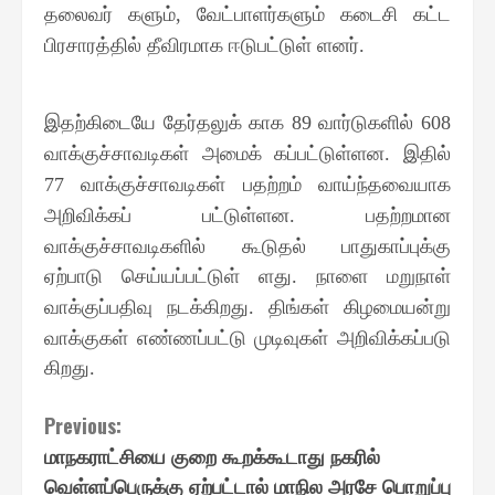
தலைவர் களும்
வேட்பாளர்களும் கடைசி கட்ட
,
பிரசாரத்தில் தீவிரமாக ஈடுபட்டுள் ளனர்
.
இதற்கிடையே தேர்தலுக் காக
வார்டுகளில்
89
608
வாக்குச்சாவடிகள் அமைக் கப்பட்டுள்ளன
இதில்
.
வாக்குச்சாவடிகள் பதற்றம் வாய்ந்தவையாக
77
அறிவிக்கப் பட்டுள்ளன
பதற்றமான
.
வாக்குச்சாவடிகளில் கூடுதல் பாதுகாப்புக்கு
ஏற்பாடு செய்யப்பட்டுள் ளது
நாளை மறுநாள்
.
வாக்குப்பதிவு நடக்கிறது
திங்கள் கிழமையன்று
.
வாக்குகள் எண்ணப்பட்டு முடிவுகள் அறிவிக்கப்படு
கிறது
.
Continue
Previous:
மாநகராட்சியை குறை கூறக்கூடாது நகரில்
Reading
வெள்ளப்பெருக்கு ஏற்பட்டால் மாநில அரசே பொறுப்பு