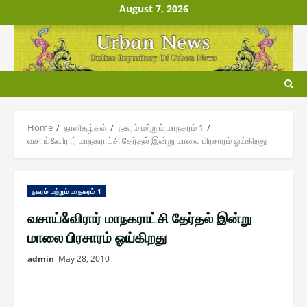
Skip
August 7, 2026
to
content
Home
நாளிதழ்௧ள்
ந௧ரம் மற்றும் மாந௧ரம் 1
வசாய்&விரார் மாநகராட்சி தேர்தல் இன்று மாலை பிரசாரம் ஓய்கிறது
ந௧ரம் மற்றும் மாந௧ரம் 1
வசாய்&விரார் மாநகராட்சி தேர்தல் இன்று
மாலை பிரசாரம் ஓய்கிறது
admin
May 28, 2010