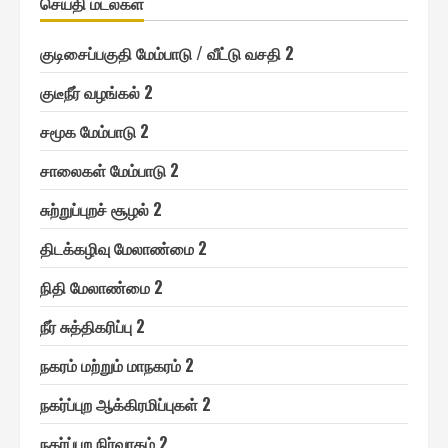
செய்தி மடல்௧ள்
குடிசைப்பகுதி மேம்பாடு / வீட்டு வசதி 2
குடீநீர் வழங்௧ல் 2
சமூ௧ மேம்பாடு 2
சாலை௧ள் மேம்பாடு 2
சுற்றுப்புறச் சூழல் 2
திடக்௧ழிவு மேலாண்மை 2
நிதி மேலாண்மை 2
நீர் சுத்தி௧ரிப்பு 2
ந௧ரம் மற்றும் மாந௧ரம் 2
ந௧ர்ப்புற ஆக்கிரமிப்பு௧ள் 2
ந௧ர்ப்புற நிர்வா௧ம் 2