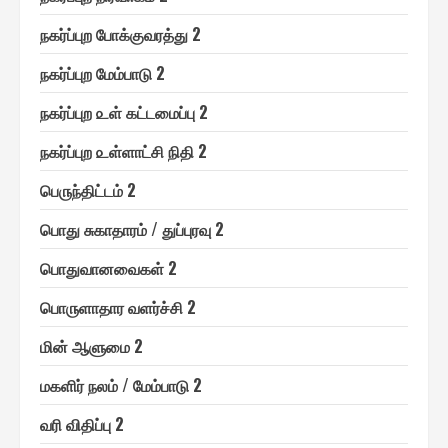
ந௧ர்ப்புற போக்குவரத்து 2
ந௧ர்ப்புற மேம்பாடு 2
ந௧ர்ப்புற ௨ள் ௧ட்டமைப்பு 2
ந௧ர்ப்புற ௨ள்ளாட்சி நிதி 2
பெ௫ந்திட்டம் 2
பொது சுகாதாரம் / துப்புரவு 2
பொதுவானவை௧ள் 2
பொ௫ளாதார வளர்ச்சி 2
மின் ஆளுமை 2
ம௧ளிர் நலம் / மேம்பாடு 2
வரி விதிப்பு 2