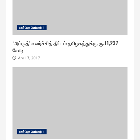
ந௧ர்ப்புற மேம்பாடு 1
‘அம்ருத்’ வளர்ச்சித் திட்டம் தமிழகத்துக்கு ரூ.11,237
கோடி
April 7, 2017
ந௧ர்ப்புற மேம்பாடு 1