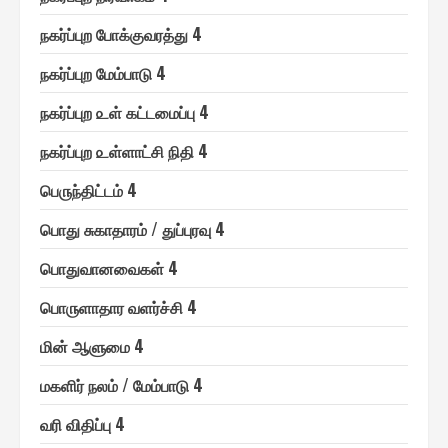
ந௧ர்ப்புற போக்குவரத்து 4
ந௧ர்ப்புற மேம்பாடு 4
ந௧ர்ப்புற ௨ள் ௧ட்டமைப்பு 4
ந௧ர்ப்புற ௨ள்ளாட்சி நிதி 4
பெ௫ந்திட்டம் 4
பொது சுகாதாரம் / துப்புரவு 4
பொதுவானவை௧ள் 4
பொ௫ளாதார வளர்ச்சி 4
மின் ஆளுமை 4
ம௧ளிர் நலம் / மேம்பாடு 4
வரி விதிப்பு 4