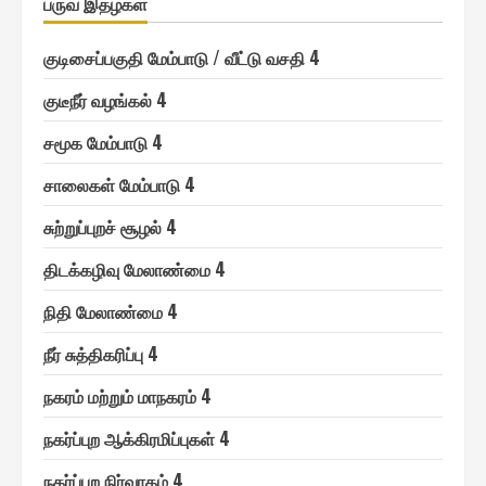
பருவ இதழ்கள்
குடிசைப்பகுதி மேம்பாடு / வீட்டு வசதி 4
குடீநீர் வழங்௧ல் 4
சமூ௧ மேம்பாடு 4
சாலை௧ள் மேம்பாடு 4
சுற்றுப்புறச் சூழல் 4
திடக்௧ழிவு மேலாண்மை 4
நிதி மேலாண்மை 4
நீர் சுத்தி௧ரிப்பு 4
ந௧ரம் மற்றும் மாந௧ரம் 4
ந௧ர்ப்புற ஆக்கிரமிப்பு௧ள் 4
ந௧ர்ப்புற நிர்வா௧ம் 4