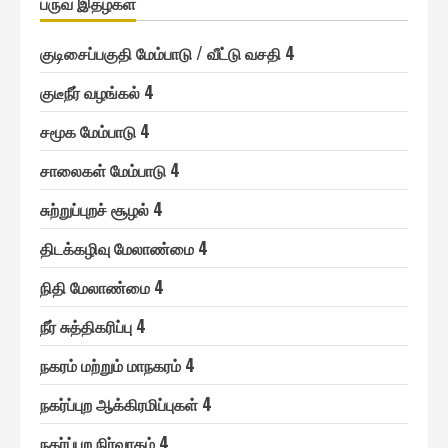
பருவ இதழ்கள்
குடிசைப்பகுதி மேம்பாடு / வீட்டு வசதி 4
குடீநீர் வழங்௧ல் 4
சமூ௧ மேம்பாடு 4
சாலை௧ள் மேம்பாடு 4
சுற்றுப்புறச் சூழல் 4
திடக்௧ழிவு மேலாண்மை 4
நிதி மேலாண்மை 4
நீர் சுத்தி௧ரிப்பு 4
ந௧ரம் மற்றும் மாந௧ரம் 4
ந௧ர்ப்புற ஆக்கிரமிப்பு௧ள் 4
ந௧ர்ப்புற நிர்வா௧ம் 4