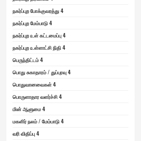
ந௧ர்ப்புற போக்குவரத்து 4
ந௧ர்ப்புற மேம்பாடு 4
ந௧ர்ப்புற ௨ள் ௧ட்டமைப்பு 4
ந௧ர்ப்புற ௨ள்ளாட்சி நிதி 4
பெ௫ந்திட்டம் 4
பொது சுகாதாரம் / துப்புரவு 4
பொதுவானவை௧ள் 4
பொ௫ளாதார வளர்ச்சி 4
மின் ஆளுமை 4
ம௧ளிர் நலம் / மேம்பாடு 4
வரி விதிப்பு 4