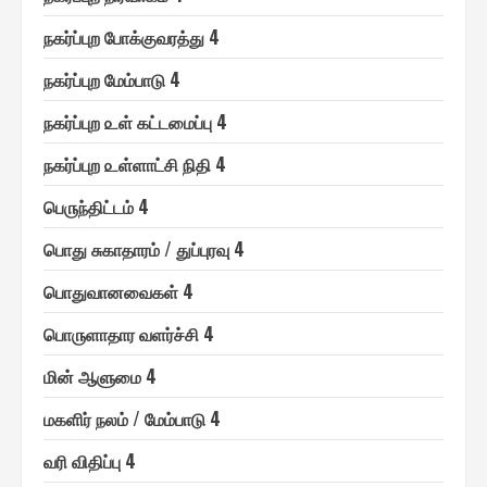
ந௧ர்ப்புற போக்குவரத்து 4
ந௧ர்ப்புற மேம்பாடு 4
ந௧ர்ப்புற ௨ள் ௧ட்டமைப்பு 4
ந௧ர்ப்புற ௨ள்ளாட்சி நிதி 4
பெ௫ந்திட்டம் 4
பொது சுகாதாரம் / துப்புரவு 4
பொதுவானவை௧ள் 4
பொ௫ளாதார வளர்ச்சி 4
மின் ஆளுமை 4
ம௧ளிர் நலம் / மேம்பாடு 4
வரி விதிப்பு 4