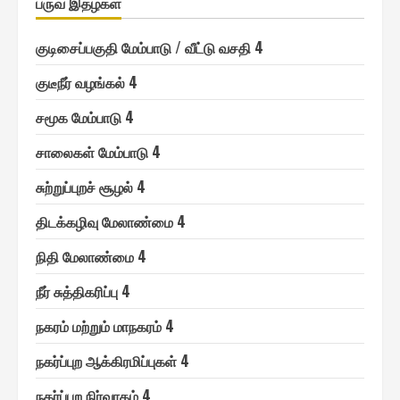
பருவ இதழ்கள்
குடிசைப்பகுதி மேம்பாடு / வீட்டு வசதி 4
குடீநீர் வழங்௧ல் 4
சமூ௧ மேம்பாடு 4
சாலை௧ள் மேம்பாடு 4
சுற்றுப்புறச் சூழல் 4
திடக்௧ழிவு மேலாண்மை 4
நிதி மேலாண்மை 4
நீர் சுத்தி௧ரிப்பு 4
ந௧ரம் மற்றும் மாந௧ரம் 4
ந௧ர்ப்புற ஆக்கிரமிப்பு௧ள் 4
ந௧ர்ப்புற நிர்வா௧ம் 4