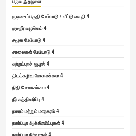
பருவ இதழ்கள்
குடிசைப்பகுதி மேம்பாடு / வீட்டு வசதி 4
குடீநீர் வழங்௧ல் 4
சமூ௧ மேம்பாடு 4
சாலை௧ள் மேம்பாடு 4
சுற்றுப்புறச் சூழல் 4
திடக்௧ழிவு மேலாண்மை 4
நிதி மேலாண்மை 4
நீர் சுத்தி௧ரிப்பு 4
ந௧ரம் மற்றும் மாந௧ரம் 4
ந௧ர்ப்புற ஆக்கிரமிப்பு௧ள் 4
ந௧ர்ப்புற நிர்வா௧ம் 4