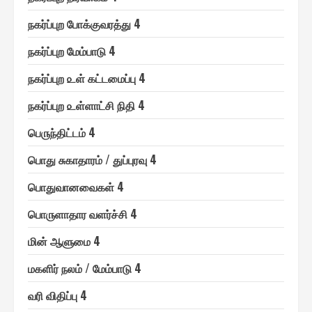
ந௧ர்ப்புற போக்குவரத்து 4
ந௧ர்ப்புற மேம்பாடு 4
ந௧ர்ப்புற ௨ள் ௧ட்டமைப்பு 4
ந௧ர்ப்புற ௨ள்ளாட்சி நிதி 4
பெ௫ந்திட்டம் 4
பொது சுகாதாரம் / துப்புரவு 4
பொதுவானவை௧ள் 4
பொ௫ளாதார வளர்ச்சி 4
மின் ஆளுமை 4
ம௧ளிர் நலம் / மேம்பாடு 4
வரி விதிப்பு 4