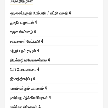
பருவ இதழ்கள்
குடிசைப்பகுதி மேம்பாடு / வீட்டு வசதி 4
குடீநீர் வழங்௧ல் 4
சமூ௧ மேம்பாடு 4
சாலை௧ள் மேம்பாடு 4
சுற்றுப்புறச் சூழல் 4
திடக்௧ழிவு மேலாண்மை 4
நிதி மேலாண்மை 4
நீர் சுத்தி௧ரிப்பு 4
ந௧ரம் மற்றும் மாந௧ரம் 4
ந௧ர்ப்புற ஆக்கிரமிப்பு௧ள் 4
ந௧ர்ப்புற நிர்வா௧ம் 4