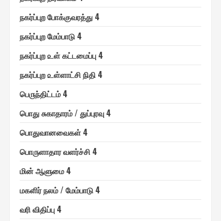
ந௧ர்ப்புற போக்குவரத்து 4
ந௧ர்ப்புற மேம்பாடு 4
ந௧ர்ப்புற ௨ள் ௧ட்டமைப்பு 4
ந௧ர்ப்புற ௨ள்ளாட்சி நிதி 4
பெ௫ந்திட்டம் 4
பொது சுகாதாரம் / துப்புரவு 4
பொதுவானவை௧ள் 4
பொ௫ளாதார வளர்ச்சி 4
மின் ஆளுமை 4
ம௧ளிர் நலம் / மேம்பாடு 4
வரி விதிப்பு 4